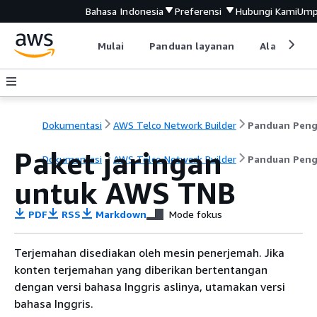
Bahasa Indonesia
Preferensi
Hubungi Kami
Ump
Mulai
Panduan layanan
Alat devel
Dokumentasi
AWS Telco Network Builder
Paket jaringan
Dokumentasi
AWS Telco Network Builder
Panduan Pen
untuk AWS TNB
PDF
RSS
Markdown
Mode fokus
Terjemahan disediakan oleh mesin penerjemah. Jika
konten terjemahan yang diberikan bertentangan
dengan versi bahasa Inggris aslinya, utamakan versi
bahasa Inggris.