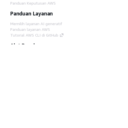
Panduan Keputusan AWS
Panduan Layanan
Memilih layanan AI generatif
Panduan layanan AWS
Tutorial AWS CLI di GitHub
Alat Developer
Pustaka Contoh Kode AWS
AWS CLI
AWS Builder Center
Blog Alat Developer AWS
Tautan Bermanfaat
Unduh server MCP Dokumentasi AWS
Masuk ke Konsol AWS
AWS re:Post
Privasi
Syarat situs
Preferensi cookie
©
2026, Amazon Web Services, Inc. atau afiliasinya.