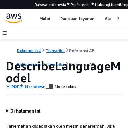
Bahasa Indonesia
Preferensi
Hubungi Kami
Ump
Mulai
Panduan layanan
Alat devel
Dokumentasi
Transcribe
Referensi API
DescribeLanguageM
Dokumentasi
Transcribe
Referensi API
odel
PDF
Markdown
Mode fokus
Di halaman ini
Terjemahan disediakan oleh mesin penerjemah. Jika