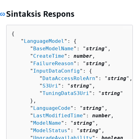
Sintaksis Respons
{
   "
LanguageModel
": 
{
      "
BaseModelName
": "
string
",

      "
CreateTime
": 
number
,

      "
FailureReason
": "
string
",

      "
InputDataConfig
": 
{
         "
DataAccessRoleArn
": "
string
",

         "
S3Uri
": "
string
",

         "
TuningDataS3Uri
": "
string
"

      },

      "
LanguageCode
": "
string
",

      "
LastModifiedTime
": 
number
,

      "
ModelName
": "
string
",

      "
ModelStatus
": "
string
",

      "
UpgradeAvailability
": 
boolean