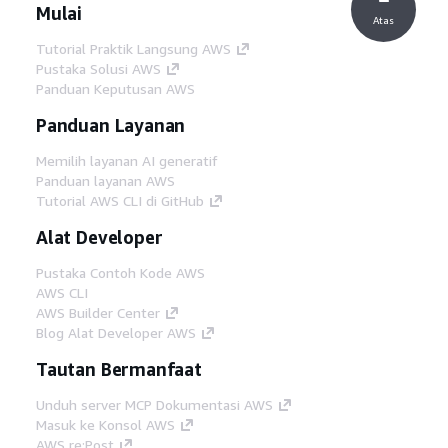
Mulai
Atas
Tutorial Praktik Langsung AWS
Pustaka Solusi AWS
Panduan Keputusan AWS
Panduan Layanan
Memilih layanan AI generatif
Panduan layanan AWS
Tutorial AWS CLI di GitHub
Alat Developer
Pustaka Contoh Kode AWS
AWS CLI
AWS Builder Center
Blog Alat Developer AWS
Tautan Bermanfaat
Unduh server MCP Dokumentasi AWS
Masuk ke Konsol AWS
AWS re:Post