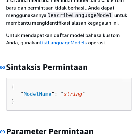
Jika Anda mencoba membuat model bahasa kustom
baru dan permintaan tidak berhasil, Anda dapat
menggunakannya
untuk
DescribeLanguageModel
membantu mengidentifikasi alasan kegagalan ini.
Untuk mendapatkan daftar model bahasa kustom
Anda, gunakan
ListLanguageModels
operasi.
Sintaksis Permintaan
{
   "
ModelName
": "
string
"

}
Parameter Permintaan