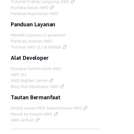
Tutorial Praktik Langsung AWS
Pustaka Solusi AWS
Panduan Keputusan AWS
Panduan Layanan
Memilih layanan AI generatif
Panduan layanan AWS
Tutorial AWS CLI di GitHub
Alat Developer
Pustaka Contoh Kode AWS
AWS CLI
AWS Builder Center
Blog Alat Developer AWS
Tautan Bermanfaat
Unduh server MCP Dokumentasi AWS
Masuk ke Konsol AWS
AWS re:Post