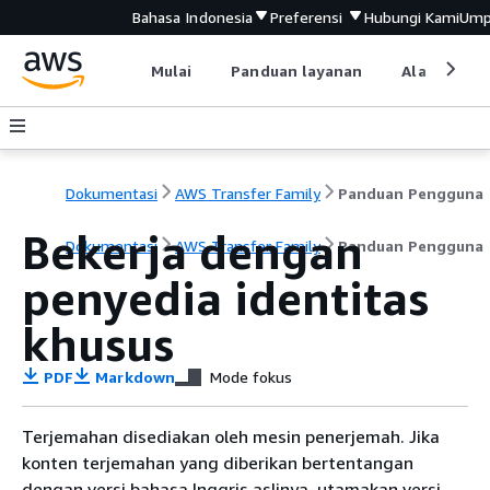
Bahasa Indonesia
Preferensi
Hubungi Kami
Ump
Mulai
Panduan layanan
Alat devel
Dokumentasi
AWS Transfer Family
Panduan Pengguna
Bekerja dengan
Dokumentasi
AWS Transfer Family
Panduan Pengguna
penyedia identitas
khusus
PDF
Markdown
Mode fokus
Terjemahan disediakan oleh mesin penerjemah. Jika
konten terjemahan yang diberikan bertentangan
dengan versi bahasa Inggris aslinya, utamakan versi