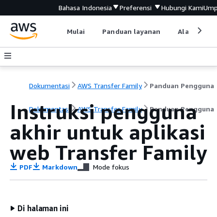
Bahasa Indonesia
Preferensi
Hubungi Kami
Ump
Mulai
Panduan layanan
Alat devel
Dokumentasi
AWS Transfer Family
Panduan Pengguna
Instruksi pengguna
Dokumentasi
AWS Transfer Family
Panduan Pengguna
akhir untuk aplikasi
web Transfer Family
PDF
Markdown
Mode fokus
Di halaman ini