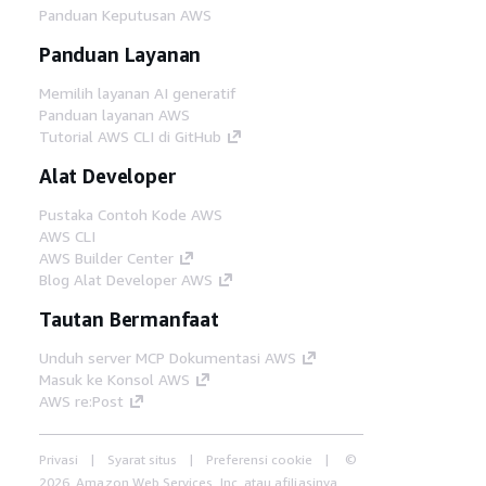
Panduan Keputusan AWS
Panduan Layanan
Memilih layanan AI generatif
Panduan layanan AWS
Tutorial AWS CLI di GitHub
Alat Developer
Pustaka Contoh Kode AWS
AWS CLI
AWS Builder Center
Blog Alat Developer AWS
Tautan Bermanfaat
Unduh server MCP Dokumentasi AWS
Masuk ke Konsol AWS
AWS re:Post
Privasi
Syarat situs
Preferensi cookie
©
2026, Amazon Web Services, Inc. atau afiliasinya.