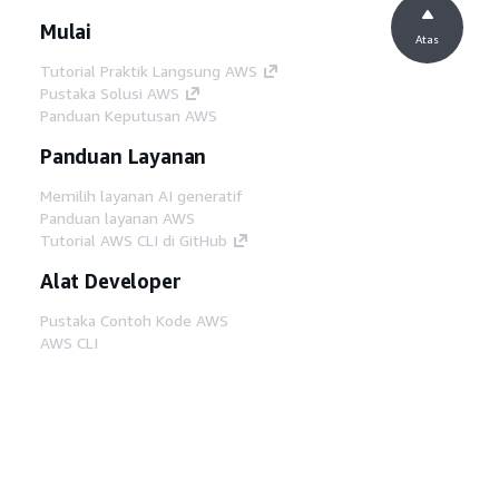
Mulai
Atas
Tutorial Praktik Langsung AWS
Pustaka Solusi AWS
Panduan Keputusan AWS
Panduan Layanan
Memilih layanan AI generatif
Panduan layanan AWS
Tutorial AWS CLI di GitHub
Alat Developer
Pustaka Contoh Kode AWS
AWS CLI
AWS Builder Center
Blog Alat Developer AWS
Tautan Bermanfaat
Unduh server MCP Dokumentasi AWS
Masuk ke Konsol AWS