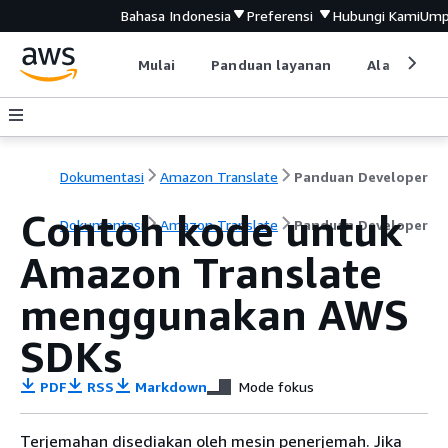
Bahasa Indonesia
Preferensi
Hubungi Kami
Ump
Mulai
Panduan layanan
Alat devel
Dokumentasi
Amazon Translate
Panduan Developer
Contoh kode untuk
Dokumentasi
Amazon Translate
Panduan Developer
Amazon Translate
menggunakan AWS
SDKs
PDF
RSS
Markdown
Mode fokus
Terjemahan disediakan oleh mesin penerjemah. Jika