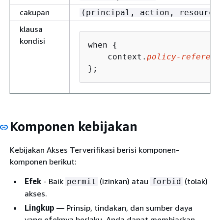
cakupan
(principal, action, resource
klausa
kondisi
when 
{
    context.
policy-referen
};
Komponen kebijakan
Kebijakan Akses Terverifikasi berisi komponen-
komponen berikut:
Efek
- Baik
(izinkan) atau
(tolak)
permit
forbid
akses.
Lingkup
— Prinsip, tindakan, dan sumber daya
yang efeknya berlaku. Anda dapat membiarkan