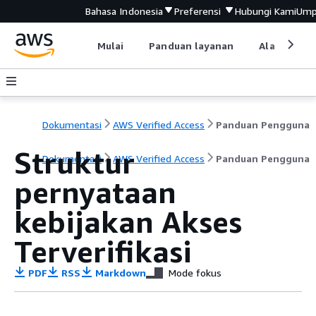
Bahasa Indonesia
Preferensi
Hubungi Kami
Ump
Mulai
Panduan layanan
Alat devel
Dokumentasi
AWS Verified Access
Panduan Pengguna
Struktur
Dokumentasi
AWS Verified Access
Panduan Pengguna
pernyataan
kebijakan Akses
Terverifikasi
PDF
RSS
Markdown
Mode fokus