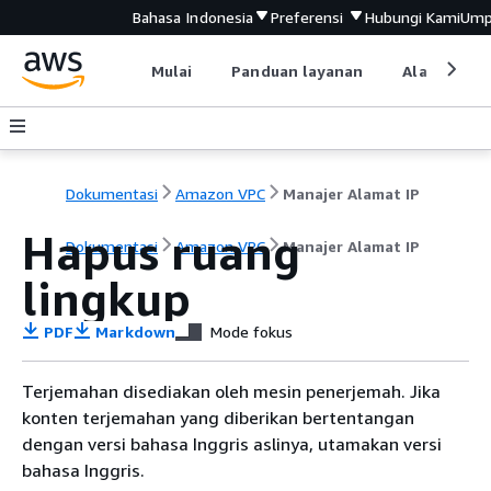
Bahasa Indonesia
Preferensi
Hubungi Kami
Ump
Mulai
Panduan layanan
Alat devel
Dokumentasi
Amazon VPC
Manajer Alamat IP
Hapus ruang
Dokumentasi
Amazon VPC
Manajer Alamat IP
lingkup
PDF
Markdown
Mode fokus
Terjemahan disediakan oleh mesin penerjemah. Jika
konten terjemahan yang diberikan bertentangan
dengan versi bahasa Inggris aslinya, utamakan versi
bahasa Inggris.