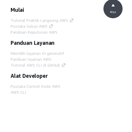
Mulai
Atas
Tutorial Praktik Langsung AWS
Pustaka Solusi AWS
Panduan Keputusan AWS
Panduan Layanan
Memilih layanan AI generatif
Panduan layanan AWS
Tutorial AWS CLI di GitHub
Alat Developer
Pustaka Contoh Kode AWS
AWS CLI
AWS Builder Center
Blog Alat Developer AWS
Tautan Bermanfaat
Unduh server MCP Dokumentasi AWS
Masuk ke Konsol AWS