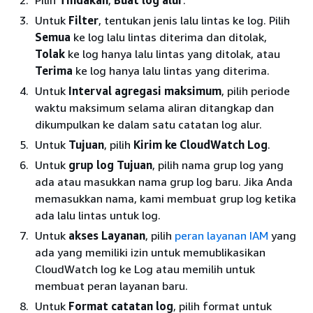
Pilih
Tindakan
,
Buat log alur
.
Untuk
Filter
, tentukan jenis lalu lintas ke log. Pilih
Semua
ke log lalu lintas diterima dan ditolak,
Tolak
ke log hanya lalu lintas yang ditolak, atau
Terima
ke log hanya lalu lintas yang diterima.
Untuk
Interval agregasi maksimum
, pilih periode
waktu maksimum selama aliran ditangkap dan
dikumpulkan ke dalam satu catatan log alur.
Untuk
Tujuan
, pilih
Kirim ke CloudWatch Log
.
Untuk
grup log Tujuan
, pilih nama grup log yang
ada atau masukkan nama grup log baru. Jika Anda
memasukkan nama, kami membuat grup log ketika
ada lalu lintas untuk log.
Untuk
akses Layanan
, pilih
peran layanan IAM
yang
ada yang memiliki izin untuk memublikasikan
CloudWatch log ke Log atau memilih untuk
membuat peran layanan baru.
Untuk
Format catatan log
, pilih format untuk