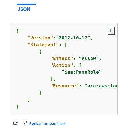
JSON
{
"Version"
:
"2012-10-17"
,

"Statement"
: [

{
"Effect"
: 
"Allow"
,

"Action"
: [

"iam:PassRole"
            ],

"Resource"
: 
"arn:aws:iam::
1
        }

    ]

}
Berikan umpan balik