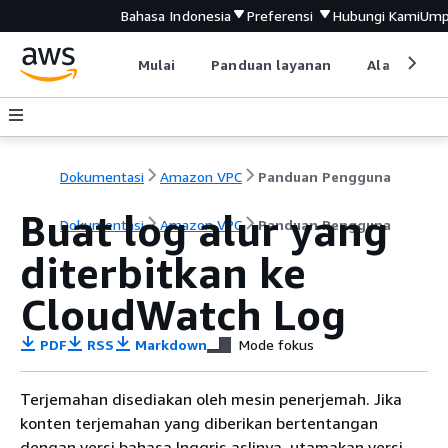
Bahasa Indonesia
Preferensi
Hubungi Kami
Ump
Mulai
Panduan layanan
Alat devel
Dokumentasi
Amazon VPC
Panduan Pengguna
Buat log alur yang
Dokumentasi
Amazon VPC
Panduan Pengguna
diterbitkan ke
CloudWatch Log
PDF
RSS
Markdown
Mode fokus
Terjemahan disediakan oleh mesin penerjemah. Jika
konten terjemahan yang diberikan bertentangan
dengan versi bahasa Inggris aslinya, utamakan versi