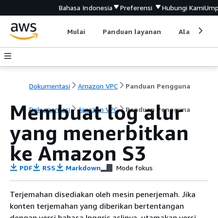
Bahasa Indonesia
Preferensi
Hubungi Kami
Ump
Mulai
Panduan layanan
Alat devel
Dokumentasi
Amazon VPC
Panduan Pengguna
Membuat log alur
Dokumentasi
Amazon VPC
Panduan Pengguna
yang menerbitkan
ke Amazon S3
PDF
RSS
Markdown
Mode fokus
Terjemahan disediakan oleh mesin penerjemah. Jika
konten terjemahan yang diberikan bertentangan
dengan versi bahasa Inggris aslinya, utamakan versi