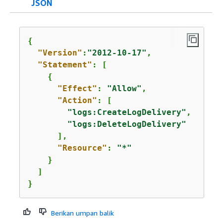
JSON
{
"Version"
:
"2012-10-17"
,

"Statement"
: [

{
"Effect"
: 
"Allow"
,

"Action"
: [

"logs:CreateLogDelivery"
,

"logs:DeleteLogDelivery"
      ],

"Resource"
: 
"*"
    }

  ]

}
Berikan umpan balik