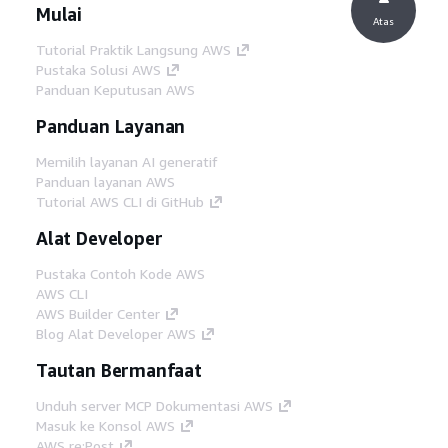
Mulai
Atas
Tutorial Praktik Langsung AWS
Pustaka Solusi AWS
Panduan Keputusan AWS
Panduan Layanan
Memilih layanan AI generatif
Panduan layanan AWS
Tutorial AWS CLI di GitHub
Alat Developer
Pustaka Contoh Kode AWS
AWS CLI
AWS Builder Center
Blog Alat Developer AWS
Tautan Bermanfaat
Unduh server MCP Dokumentasi AWS
Masuk ke Konsol AWS
AWS re:Post