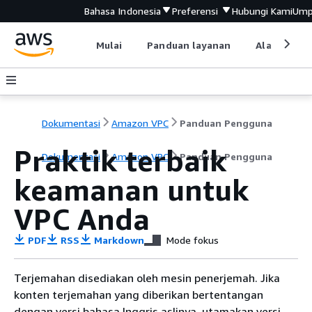
Bahasa Indonesia
Preferensi
Hubungi Kami
Ump
Mulai
Panduan layanan
Alat devel
Dokumentasi
Amazon VPC
Panduan Pengguna
Praktik terbaik
Dokumentasi
Amazon VPC
Panduan Pengguna
keamanan untuk
VPC Anda
PDF
RSS
Markdown
Mode fokus
Terjemahan disediakan oleh mesin penerjemah. Jika
konten terjemahan yang diberikan bertentangan
dengan versi bahasa Inggris aslinya, utamakan versi