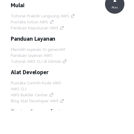
Mulai
Atas
Tutorial Praktik Langsung AWS
Pustaka Solusi AWS
Panduan Keputusan AWS
Panduan Layanan
Memilih layanan AI generatif
Panduan layanan AWS
Tutorial AWS CLI di GitHub
Alat Developer
Pustaka Contoh Kode AWS
AWS CLI
AWS Builder Center
Blog Alat Developer AWS
Tautan Bermanfaat
Unduh server MCP Dokumentasi AWS
Masuk ke Konsol AWS