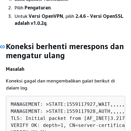
Pilih
Pengaturan
.
Untuk
Versi OpenVPN
, pilih
2.4.6 - Versi OpenSSL
adalah v1.0.2q
.
Koneksi berhenti merespons dan
mengatur ulang
Masalah
Koneksi gagal dan mengembalikan galat berikut di
dalam log.
MANAGEMENT: >STATE:1559117927,WAIT,,,,,,

MANAGEMENT: >STATE:1559117928,AUTH,,,,,,

TLS: Initial packet from [AF_INET]3.217.1
VERIFY OK: depth=1, CN=server-certificate
