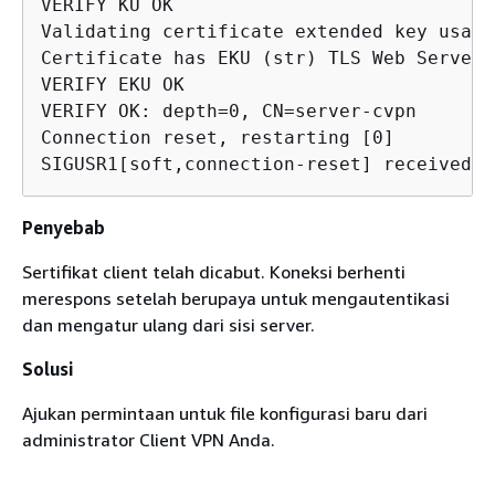
VERIFY KU OK

Validating certificate extended key usage

Certificate has EKU (str) TLS Web Server 
VERIFY EKU OK

VERIFY OK: depth=0, CN=server-cvpn

Connection reset, restarting [0]

SIGUSR1[soft,connection-reset] received, 
Penyebab
Sertifikat client telah dicabut. Koneksi berhenti
merespons setelah berupaya untuk mengautentikasi
dan mengatur ulang dari sisi server.
Solusi
Ajukan permintaan untuk file konfigurasi baru dari
administrator Client VPN Anda.