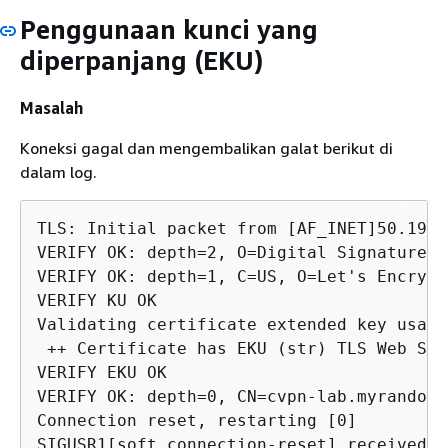
Penggunaan kunci yang
diperpanjang (EKU)
Masalah
Koneksi gagal dan mengembalikan galat berikut di
dalam log.
TLS: Initial packet from [AF_INET]50.19.2
VERIFY OK: depth=2, O=Digital Signature T
VERIFY OK: depth=1, C=US, O=Let's Encrypt
VERIFY KU OK

Validating certificate extended key usage

 ++ Certificate has EKU (str) TLS Web Ser
VERIFY EKU OK

VERIFY OK: depth=0, CN=cvpn-lab.myrandomn
Connection reset, restarting [0]

SIGUSR1[soft,connection-reset] received, 