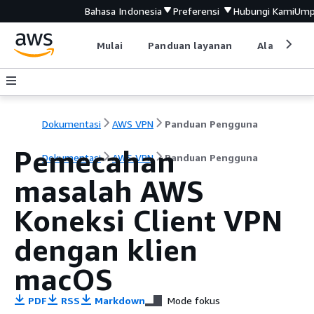
Bahasa Indonesia
Preferensi
Hubungi Kami
Ump
Mulai
Panduan layanan
Alat devel
Dokumentasi
AWS VPN
Panduan Pengguna
Pemecahan
Dokumentasi
AWS VPN
Panduan Pengguna
masalah AWS
Koneksi Client VPN
dengan klien
macOS
PDF
RSS
Markdown
Mode fokus