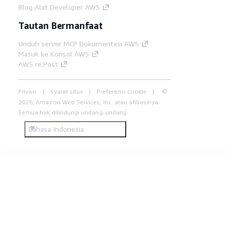
Blog Alat Developer AWS
Tautan Bermanfaat
Unduh server MCP Dokumentasi AWS
Masuk ke Konsol AWS
AWS re:Post
Privasi
Syarat situs
Preferensi cookie
©
2026, Amazon Web Services, Inc. atau afiliasinya.
Semua hak dilindungi undang-undang.
Bahasa Indonesia