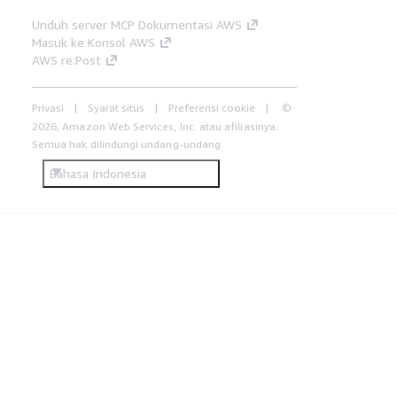
Unduh server MCP Dokumentasi AWS
Masuk ke Konsol AWS
AWS re:Post
Privasi
Syarat situs
Preferensi cookie
©
2026, Amazon Web Services, Inc. atau afiliasinya.
Semua hak dilindungi undang-undang.
Bahasa Indonesia