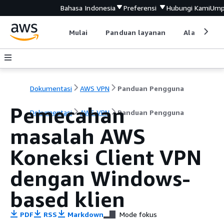
Bahasa Indonesia
Preferensi
Hubungi Kami
Ump
Mulai
Panduan layanan
Alat devel
Dokumentasi
AWS VPN
Panduan Pengguna
Pemecahan
Dokumentasi
AWS VPN
Panduan Pengguna
masalah AWS
Koneksi Client VPN
dengan Windows-
based klien
PDF
RSS
Markdown
Mode fokus