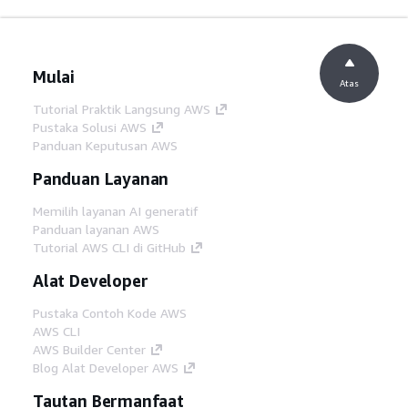
Mulai
Atas
Tutorial Praktik Langsung AWS
Pustaka Solusi AWS
Panduan Keputusan AWS
Panduan Layanan
Memilih layanan AI generatif
Panduan layanan AWS
Tutorial AWS CLI di GitHub
Alat Developer
Pustaka Contoh Kode AWS
AWS CLI
AWS Builder Center
Blog Alat Developer AWS
Tautan Bermanfaat