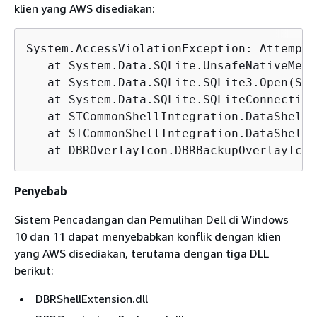
klien yang AWS disediakan:
System.AccessViolationException: Attempte
   at System.Data.SQLite.UnsafeNativeMeth
   at System.Data.SQLite.SQLite3.Open(Str
   at System.Data.SQLite.SQLiteConnection
   at STCommonShellIntegration.DataShellM
   at STCommonShellIntegration.DataShellM
   at DBROverlayIcon.DBRBackupOverlayIcon
Penyebab
Sistem Pencadangan dan Pemulihan Dell di Windows
10 dan 11 dapat menyebabkan konflik dengan klien
yang AWS disediakan, terutama dengan tiga DLL
berikut:
DBRShellExtension.dll