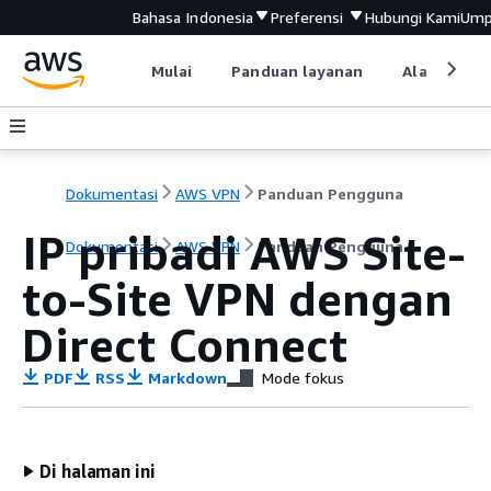
Bahasa Indonesia
Preferensi
Hubungi Kami
Ump
Mulai
Panduan layanan
Alat devel
Dokumentasi
AWS VPN
Panduan Pengguna
IP pribadi AWS Site-
Dokumentasi
AWS VPN
Panduan Pengguna
to-Site VPN dengan
Direct Connect
PDF
RSS
Markdown
Mode fokus
Di halaman ini