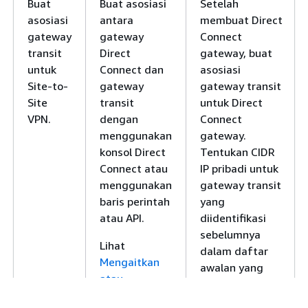
Buat
Buat asosiasi
Setelah
asosiasi
antara
membuat Direct
gateway
gateway
Connect
transit
Direct
gateway, buat
untuk
Connect dan
asosiasi
Site-to-
gateway
gateway transit
Site
transit
untuk Direct
VPN.
dengan
Connect
menggunakan
gateway.
konsol Direct
Tentukan CIDR
Connect atau
IP pribadi untuk
menggunakan
gateway transit
baris perintah
yang
atau API.
diidentifikasi
sebelumnya
Lihat
dalam daftar
Mengaitkan
awalan yang
atau
diizinkan.
memisahkan