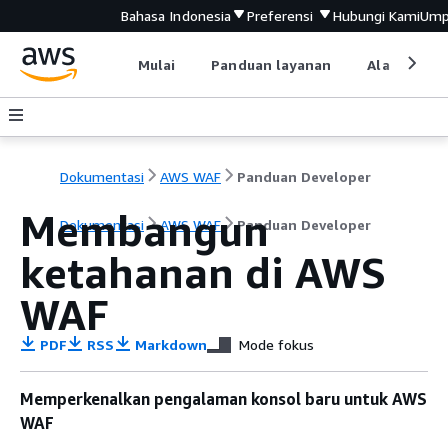
Bahasa Indonesia
Preferensi
Hubungi Kami
Ump
Mulai
Panduan layanan
Alat devel
Dokumentasi
AWS WAF
Panduan Developer
Membangun
Dokumentasi
AWS WAF
Panduan Developer
ketahanan di AWS
WAF
PDF
RSS
Markdown
Mode fokus
Memperkenalkan pengalaman konsol baru untuk AWS
WAF