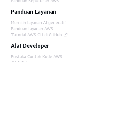
Panduan Keputusan AWS
Panduan Layanan
Memilih layanan AI generatif
Panduan layanan AWS
Tutorial AWS CLI di GitHub
Alat Developer
Pustaka Contoh Kode AWS
AWS CLI
AWS Builder Center
Blog Alat Developer AWS
Tautan Bermanfaat
Unduh server MCP Dokumentasi AWS
Masuk ke Konsol AWS
AWS re:Post
Privasi
Syarat situs
Preferensi cookie
©
2026, Amazon Web Services, Inc. atau afiliasinya.