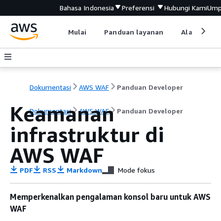
Bahasa Indonesia
Preferensi
Hubungi Kami
Ump
Mulai
Panduan layanan
Alat devel
Dokumentasi
AWS WAF
Panduan Developer
Keamanan
Dokumentasi
AWS WAF
Panduan Developer
infrastruktur di
AWS WAF
PDF
RSS
Markdown
Mode fokus
Memperkenalkan pengalaman konsol baru untuk AWS
WAF