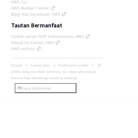
AWS CLI
AWS Builder Center
Blog Alat Developer AWS
Tautan Bermanfaat
Unduh server MCP Dokumentasi AWS
Masuk ke Konsol AWS
AWS re:Post
Privasi
Syarat situs
Preferensi cookie
©
2026, Amazon Web Services, Inc. atau afiliasinya.
Semua hak dilindungi undang-undang.
Bahasa Indonesia