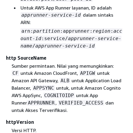
Untuk AWS App Runner layanan, ID adalah
dalam sintaks
apprunner-service-id
ARN:
arn:
partition
:apprunner:
region
:
acc
ount-id
:service/
apprunner-service-
name
/
apprunner-service-id
http SourceName
Sumber permintaan. Nilai yang memungkinkan:
untuk Amazon CloudFront,
untuk
CF
APIGW
Amazon API Gateway,
untuk Application Load
ALB
Balancer,
untuk, untuk Amazon Cognito
APPSYNC
AWS AppSync,
untuk App
COGNITOIDP
Runner
,
dan
APPRUNNER
VERIFIED_ACCESS
untuk Akses Terverifikasi.
httpVersion
Versi HTTP.