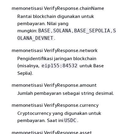
memonetisasi VerifyResponse.chainName
Rantai blockchain digunakan untuk
pembayaran. Nilai yang
mungkin:
,
,
,
BASE
SOLANA
BASE_SEPOLIA
S
.
OLANA_DEVNET
memonetisasi VerifyResponse.network
Pengidentifikasi jaringan blockchain
(misalnya,
untuk Base
eip155:84532
Seplia).
memonetisasi VerifyResponse.amount
Jumlah pembayaran sebagai string desimal.
memonetisasi VerifyResponse.currency
Cryptocurrency yang digunakan untuk
pembayaran. Saat ini
.
USDC
memonetisasi VerifyResponse.asset