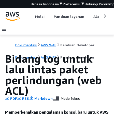
Bahasa Indonesia
Preferensi
Hubungi Kami
Ump
Mulai
Panduan layanan
Alat devel
Dokumentasi
AWS WAF
Panduan Developer
Bidang log untuk
Dokumentasi
AWS WAF
Panduan Developer
lalu lintas paket
perlindungan (web
ACL)
PDF
RSS
Markdown
Mode fokus
Memperkenalkan pengalaman konsol baru untuk AWS