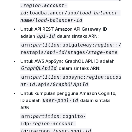
:
region
:
account-
id
:loadbalancer/app/
load-balancer-
name
/
load-balancer-id
Untuk API REST Amazon API Gateway, ID
adalah
dalam sintaks ARN:
api-id
arn:
partition
:apigateway:
region
::/
restapis/
api-id
/stages/
stage-name
Untuk AWS AppSync GraphQL API, ID adalah
dalam sintaks ARN:
GraphQLApiId
arn:
partition
:appsync:
region
:
accou
nt-id
:apis/
GraphQLApiId
Untuk kumpulan pengguna Amazon Cognito,
ID adalah
dalam sintaks
user-pool-id
ARN:
arn:
partition
:cognito-
idp:
region
:
account-
id
:userpool/
user-pool-id