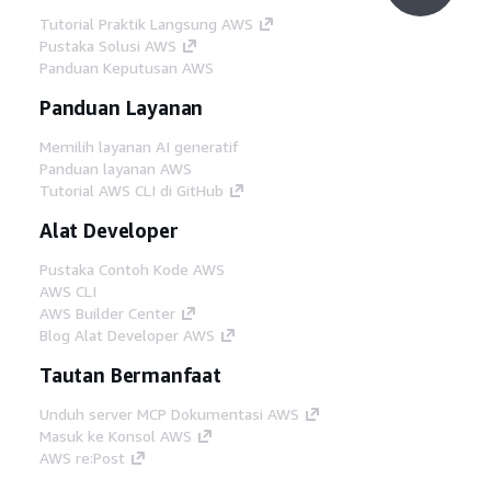
Tutorial Praktik Langsung AWS
Pustaka Solusi AWS
Panduan Keputusan AWS
Panduan Layanan
Memilih layanan AI generatif
Panduan layanan AWS
Tutorial AWS CLI di GitHub
Alat Developer
Pustaka Contoh Kode AWS
AWS CLI
AWS Builder Center
Blog Alat Developer AWS
Tautan Bermanfaat
Unduh server MCP Dokumentasi AWS
Masuk ke Konsol AWS
AWS re:Post