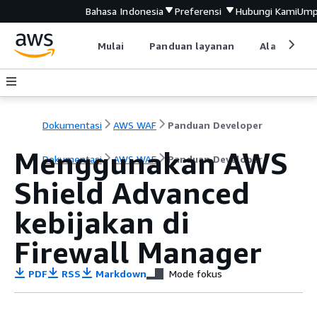
Bahasa Indonesia
Preferensi
Hubungi Kami
Ump
Mulai
Panduan layanan
Alat devel
Dokumentasi
AWS WAF
Panduan Developer
Menggunakan AWS
Dokumentasi
AWS WAF
Panduan Developer
Shield Advanced
kebijakan di
Firewall Manager
PDF
RSS
Markdown
Mode fokus