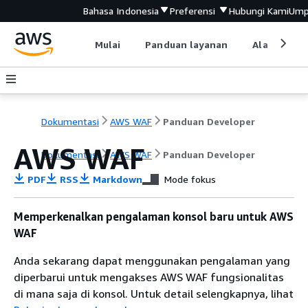
Bahasa Indonesia
Preferensi
Hubungi Kami
Ump
Mulai
Panduan layanan
Alat devel
Dokumentasi
AWS WAF
Panduan Developer
AWS WAF
Dokumentasi
AWS WAF
Panduan Developer
PDF
RSS
Markdown
Mode fokus
Memperkenalkan pengalaman konsol baru untuk AWS
WAF
Anda sekarang dapat menggunakan pengalaman yang
diperbarui untuk mengakses AWS WAF fungsionalitas
di mana saja di konsol. Untuk detail selengkapnya, lihat