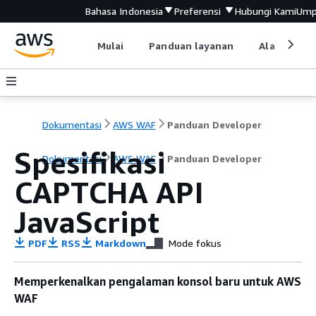
Bahasa Indonesia
Preferensi
Hubungi Kami
Ump
Mulai
Panduan layanan
Alat devel
Dokumentasi
AWS WAF
Panduan Developer
Spesifikasi
Dokumentasi
AWS WAF
Panduan Developer
CAPTCHA API
JavaScript
PDF
RSS
Markdown
Mode fokus
Memperkenalkan pengalaman konsol baru untuk AWS
WAF