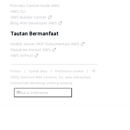
Pustaka Contoh Kode AWS
AWS CLI
AWS Builder Center
Blog Alat Developer AWS
Tautan Bermanfaat
Unduh server MCP Dokumentasi AWS
Masuk ke Konsol AWS
AWS re:Post
Privasi
Syarat situs
Preferensi cookie
©
2026, Amazon Web Services, Inc. atau afiliasinya.
Semua hak dilindungi undang-undang.
Bahasa Indonesia