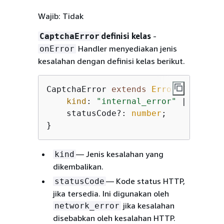
Wajib: Tidak
definisi kelas
-
CaptchaError
Handler menyediakan jenis
onError
kesalahan dengan definisi kelas berikut.
CaptchaError 
extends
Error
{
kind
: 
"internal_error"
 | 
"netwo
    statusCode?: 
number
;

}
— Jenis kesalahan yang
kind
dikembalikan.
— Kode status HTTP,
statusCode
jika tersedia. Ini digunakan oleh
jika kesalahan
network_error
disebabkan oleh kesalahan HTTP.