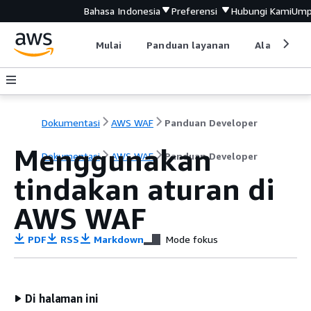
Bahasa Indonesia
Preferensi
Hubungi Kami
Ump
Mulai
Panduan layanan
Alat devel
Dokumentasi
AWS WAF
Panduan Developer
Menggunakan
Dokumentasi
AWS WAF
Panduan Developer
tindakan aturan di
AWS WAF
PDF
RSS
Markdown
Mode fokus
Di halaman ini