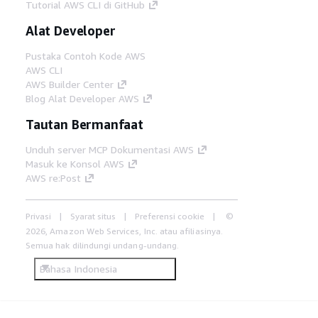
Tutorial AWS CLI di GitHub
Alat Developer
Pustaka Contoh Kode AWS
AWS CLI
AWS Builder Center
Blog Alat Developer AWS
Tautan Bermanfaat
Unduh server MCP Dokumentasi AWS
Masuk ke Konsol AWS
AWS re:Post
Privasi
Syarat situs
Preferensi cookie
©
2026, Amazon Web Services, Inc. atau afiliasinya.
Semua hak dilindungi undang-undang.
Bahasa Indonesia