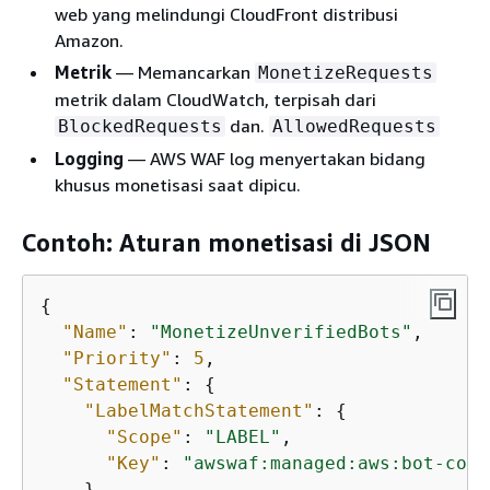
web yang melindungi CloudFront distribusi
Amazon.
Metrik
— Memancarkan
MonetizeRequests
metrik dalam CloudWatch, terpisah dari
dan.
BlockedRequests
AllowedRequests
Logging
— AWS WAF log menyertakan bidang
khusus monetisasi saat dipicu.
Contoh: Aturan monetisasi di JSON
{
"Name"
: 
"MonetizeUnverifiedBots"
,

"Priority"
: 
5
,

"Statement"
: 
{
"LabelMatchStatement"
: 
{
"Scope"
: 
"LABEL"
,

"Key"
: 
"awswaf:managed:aws:bot-cont
    }
