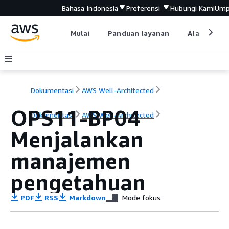
Bahasa Indonesia
Preferensi
Hubungi Kami
Ump
Mulai
Panduan layanan
Alat devel
Dokumentasi
AWS Well-Architected
OPS11-BP04
Dokumentasi
AWS Well-Architected
Menjalankan
manajemen
pengetahuan
PDF
RSS
Markdown
Mode fokus