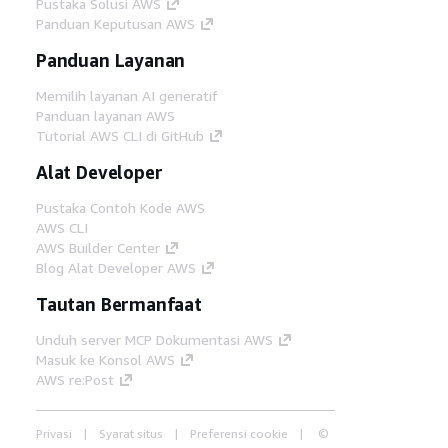
Pustaka Solusi AWS
Panduan Keputusan AWS
Panduan Layanan
Memilih layanan AI generatif
Panduan layanan AWS
Tutorial AWS CLI di GitHub
Alat Developer
Pustaka Contoh Kode AWS
AWS CLI
AWS Builder Center
Blog Alat Developer AWS
Tautan Bermanfaat
Unduh server MCP Dokumentasi AWS
Masuk ke Konsol AWS
AWS re:Post
Privasi
Syarat situs
Preferensi cookie
©