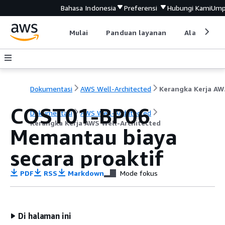
Bahasa Indonesia
Preferensi
Hubungi Kami
Ump
Mulai
Panduan layanan
Alat devel
Dokumentasi
AWS Well-Architected
Keran
COST01-BP06
Dokumentasi
AWS Well-Architected
Kerangka Kerja AWS Well-Architected
Memantau biaya
secara proaktif
PDF
RSS
Markdown
Mode fokus
Di halaman ini