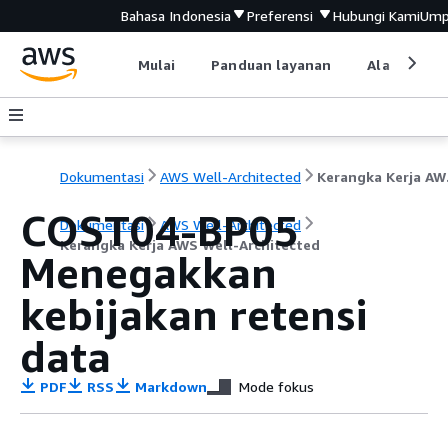
Bahasa Indonesia
Preferensi
Hubungi Kami
Ump
Mulai
Panduan layanan
Alat devel
Dokumentasi
AWS Well-Architected
Keran
COST04-BP05
Dokumentasi
AWS Well-Architected
Kerangka Kerja AWS Well-Architected
Menegakkan
kebijakan retensi
data
PDF
RSS
Markdown
Mode fokus