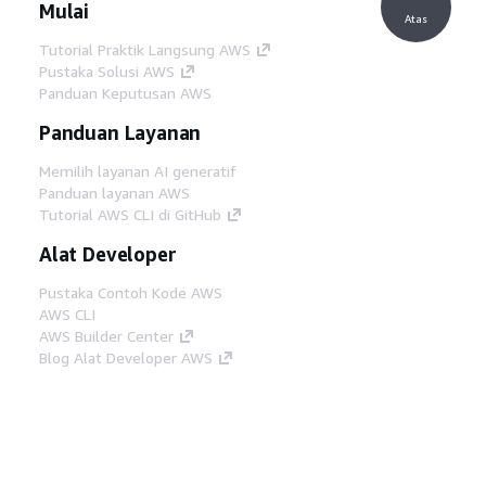
Mulai
Atas
Tutorial Praktik Langsung AWS
Pustaka Solusi AWS
Panduan Keputusan AWS
Panduan Layanan
Memilih layanan AI generatif
Panduan layanan AWS
Tutorial AWS CLI di GitHub
Alat Developer
Pustaka Contoh Kode AWS
AWS CLI
AWS Builder Center
Blog Alat Developer AWS
Tautan Bermanfaat
Unduh server MCP Dokumentasi AWS
Masuk ke Konsol AWS
AWS re:Post