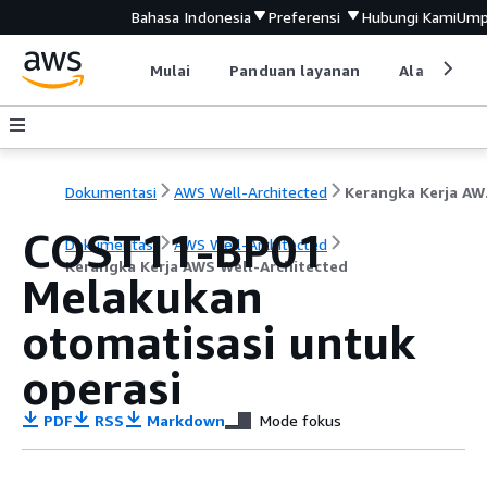
Bahasa Indonesia
Preferensi
Hubungi Kami
Ump
Mulai
Panduan layanan
Alat devel
Dokumentasi
AWS Well-Architected
Keran
COST11-BP01
Dokumentasi
AWS Well-Architected
Kerangka Kerja AWS Well-Architected
Melakukan
otomatisasi untuk
operasi
PDF
RSS
Markdown
Mode fokus