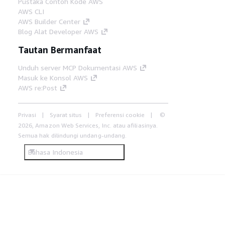
Pustaka Contoh Kode AWS
AWS CLI
AWS Builder Center
Blog Alat Developer AWS
Tautan Bermanfaat
Unduh server MCP Dokumentasi AWS
Masuk ke Konsol AWS
AWS re:Post
Privasi
Syarat situs
Preferensi cookie
©
2026, Amazon Web Services, Inc. atau afiliasinya.
Semua hak dilindungi undang-undang.
Bahasa Indonesia