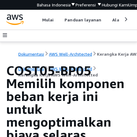
Bahasa Indonesia
Preferensi
Hubungi Kami
Ump
Mulai
Panduan layanan
Alat devel
Dokumentasi
AWS Well-Architected
Keran
COST05-BP05
Dokumentasi
AWS Well-Architected
Kerangka Kerja AWS Well-Architected
Memilih komponen
beban kerja ini
untuk
mengoptimalkan
biaya selaras