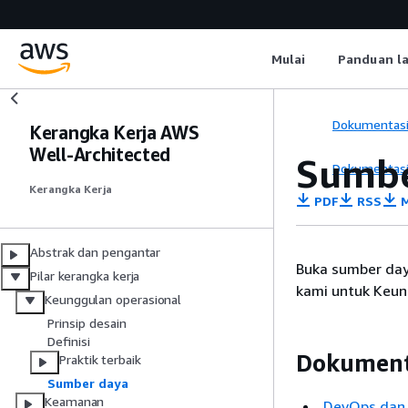
Mulai
Panduan l
Dokumentas
Kerangka Kerja AWS
Well-Architected
Sumbe
Dokumentas
Kerangka Kerja
PDF
RSS
M
Abstrak dan pengantar
Buka sumber day
Pilar kerangka kerja
kami untuk Keun
Keunggulan operasional
Prinsip desain
Definisi
Dokument
Praktik terbaik
Sumber daya
Keamanan
DevOps dan