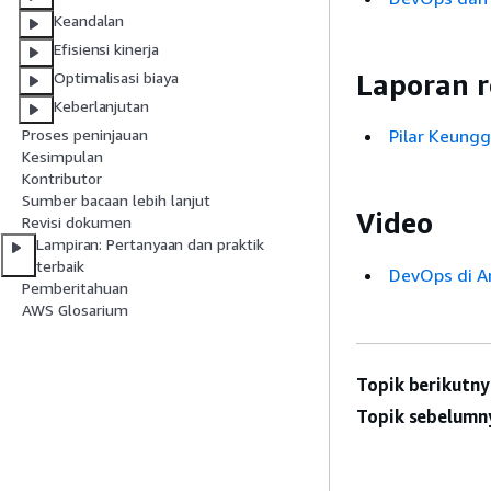
Keandalan
Efisiensi kinerja
Laporan 
Optimalisasi biaya
Keberlanjutan
Pilar Keungg
Proses peninjauan
Kesimpulan
Kontributor
Sumber bacaan lebih lanjut
Video
Revisi dokumen
Lampiran: Pertanyaan dan praktik
terbaik
DevOps di 
Pemberitahuan
AWS Glosarium
Topik berikutny
Topik sebelumn