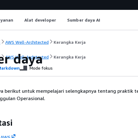
ayanan
Alat developer
Sumber daya AI
i
AWS Well-Architected
Kerangka Kerja
r daya
i
AWS Well-Architected
Kerangka Kerja
arkdown
Mode fokus
a berikut untuk mempelajari selengkapnya tentang praktik t
ggulan Operasional.
asi
 AWS