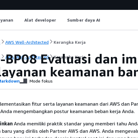
ayanan
Alat developer
Sumber daya AI
i
AWS Well-Architected
Kerangka Kerja
-BP08 Evaluasi dan im
i
AWS Well-Architected
Kerangka Kerja
 layanan keamanan bar
arkdown
Mode fokus
plementasikan fitur serta layanan keamanan dari AWS dan Pa
Anda mengembangkan postur keamanan beban kerja Anda.
ginkan
Anda memiliki praktik standar yang memberi tahu And
n baru yang dirilis oleh Partner AWS dan AWS. Anda mengeval