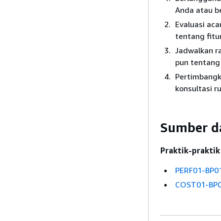
Anda atau b
Evaluasi aca
tentang fitu
Jadwalkan r
pun tentang
Pertimbangk
konsultasi r
Sumber d
Praktik-praktik 
PERF01-BP01
COST01-BP07