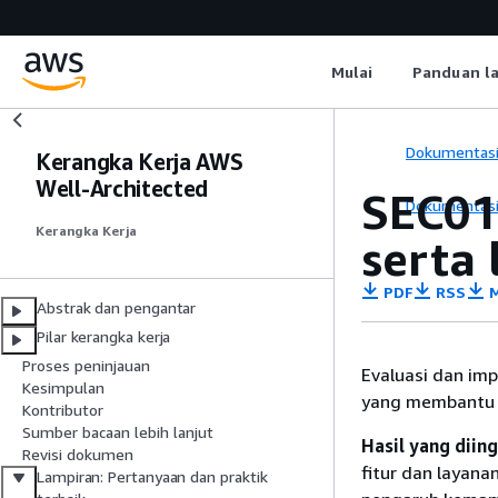
Mulai
Panduan l
Dokumentas
Kerangka Kerja AWS
Well-Architected
SEC01
Dokumentas
Kerangka Kerja
serta
PDF
RSS
M
Abstrak dan pengantar
Pilar kerangka kerja
Proses peninjauan
Evaluasi dan im
Kesimpulan
yang membantu 
Kontributor
Sumber bacaan lebih lanjut
Hasil yang diin
Revisi dokumen
fitur dan layana
Lampiran: Pertanyaan dan praktik