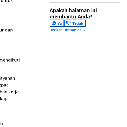
 untuk
Apakah halaman ini
membantu Anda?
Ya
Tidak
ur dan
Berikan umpan balik
mengikuti
layanan
epat
ban kerja
skap
h