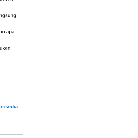
angsung
an apa
kukan
tersedia