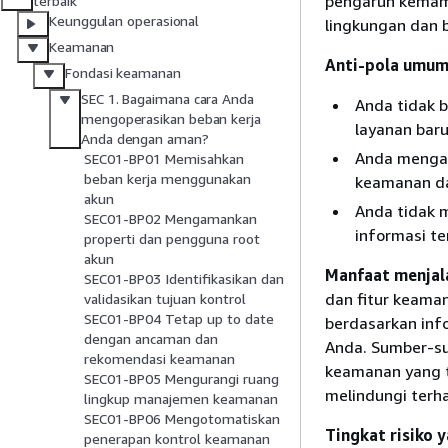
pengaruh kemamp
terbaik
Keunggulan operasional
lingkungan dan 
Keamanan
Anti-pola umum
Fondasi keamanan
SEC 1. Bagaimana cara Anda
Anda tidak 
mengoperasikan beban kerja
layanan bar
Anda dengan aman?
Anda mengan
SEC01-BP01 Memisahkan
beban kerja menggunakan
keamanan da
akun
Anda tidak 
SEC01-BP02 Mengamankan
informasi t
properti dan pengguna root
akun
Manfaat menjala
SEC01-BP03 Identifikasikan dan
dan fitur keama
validasikan tujuan kontrol
SEC01-BP04 Tetap up to date
berdasarkan info
dengan ancaman dan
Anda. Sumber-su
rekomendasi keamanan
keamanan yang t
SEC01-BP05 Mengurangi ruang
melindungi ter
lingkup manajemen keamanan
SEC01-BP06 Mengotomatiskan
Tingkat risiko y
penerapan kontrol keamanan