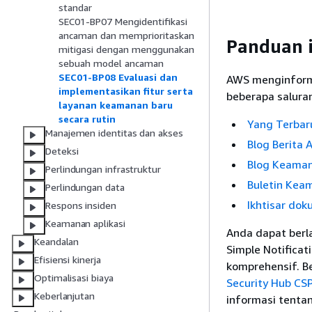
standar
SEC01-BP07 Mengidentifikasi
ancaman dan memprioritaskan
Panduan 
mitigasi dengan menggunakan
sebuah model ancaman
SEC01-BP08 Evaluasi dan
AWS menginforma
implementasikan fitur serta
beberapa salura
layanan keamanan baru
secara rutin
Yang Terbar
Manajemen identitas dan akses
Blog Berita
Deteksi
Blog Keama
Perlindungan infrastruktur
Buletin Ke
Perlindungan data
Ikhtisar do
Respons insiden
Keamanan aplikasi
Anda dapat berl
Keandalan
Simple Notifica
Efisiensi kinerja
komprehensif. B
Optimalisasi biaya
Security Hub CS
Keberlanjutan
informasi tenta