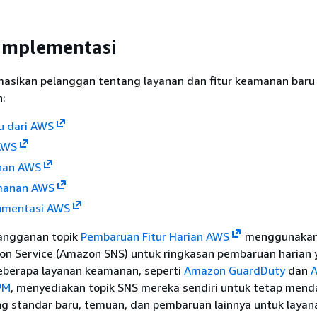
implementasi
sikan pelanggan tentang layanan dan fitur keamanan baru 
n:
u dari AWS
 AWS
nan AWS
amanan AWS
kumentasi AWS
angganan topik
Pembaruan Fitur Harian AWS
menggunakan
tion Service (Amazon SNS) untuk ringkasan pembaruan harian
eberapa layanan keamanan, seperti
Amazon GuardDuty
dan
PM
, menyediakan topik SNS mereka sendiri untuk tetap mend
ng standar baru, temuan, dan pembaruan lainnya untuk layan