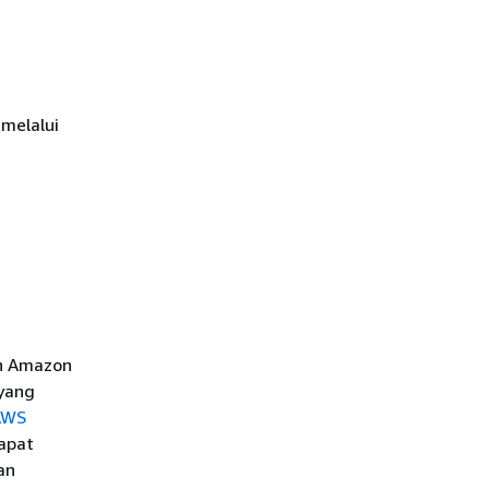
melalui
 Amazon
 yang
AWS
apat
an