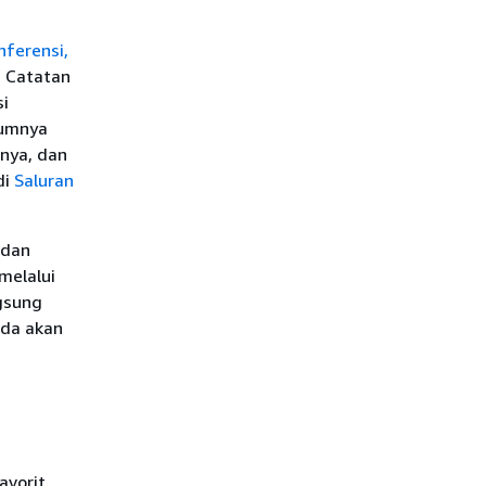
nferensi,
. Catatan
i
lumnya
nya, dan
di
Saluran
 dan
melalui
ngsung
da akan
avorit