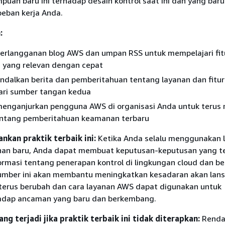
uan baru ini terhadap desain kontrol saat ini dan yang baru
beban kerja Anda.
:
berlangganan blog AWS dan umpan RSS untuk mempelajari fit
u yang relevan dengan cepat
dalkan berita dan pemberitahuan tentang layanan dan fitur
ri sumber tangan kedua
menganjurkan pengguna AWS di organisasi Anda untuk terus 
entang pemberitahuan keamanan terbaru
nkan praktik terbaik ini:
Ketika Anda selalu menggunakan 
nan baru, Anda dapat membuat keputusan-keputusan yang t
rmasi tentang penerapan kontrol di lingkungan cloud dan be
mber ini akan membantu meningkatkan kesadaran akan lan
erus berubah dan cara layanan AWS dapat digunakan untuk
hadap ancaman yang baru dan berkembang.
ang terjadi jika praktik terbaik ini tidak diterapkan:
Renda