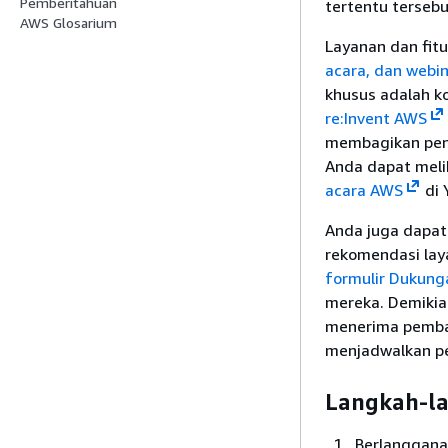
Pemberitahuan
tertentu tersebu
AWS Glosarium
Layanan dan fitu
acara, dan webi
khusus adalah 
re:Invent AWS
membagikan peng
Anda dapat melih
acara AWS
di 
Anda juga dapat
rekomendasi lay
formulir Dukung
mereka. Demikia
menerima pembar
menjadwalkan pe
Langkah-l
Berlanggana