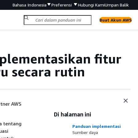
Bahasa Indonesia
Preferensi
Hubungi Kami
Umpan Balik
Buat Akun AWS
plementasikan fitur
u secara rutin
rtner AWS
Di halaman ini
a tentang
Panduan implementasi
uasi
Sumber daya