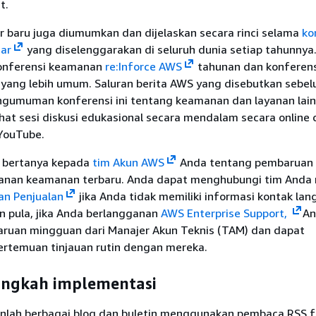
t.
r baru juga diumumkan dan dijelaskan secara rinci selama
ko
nar
yang diselenggarakan di seluruh dunia setiap tahunnya
konferensi keamanan
re:Inforce AWS
tahunan dan konferens
yang lebih umum. Saluran berita AWS yang disebutkan sebe
umuman konferensi ini tentang keamanan dan layanan lain
at sesi diskusi edukasional secara mendalam secara online 
YouTube.
 bertanya kepada
tim Akun AWS
Anda tentang pembaruan
anan keamanan terbaru. Anda dapat menghubungi tim Anda 
an Penjualan
jika Anda tidak memiliki informasi kontak la
n pula, jika Anda berlangganan
AWS Enterprise Support,
An
uan mingguan dari Manajer Akun Teknis (TAM) dan dapat
rtemuan tinjauan rutin dengan mereka.
angkah implementasi
nlah berbagai blog dan buletin menggunakan pembaca RSS f