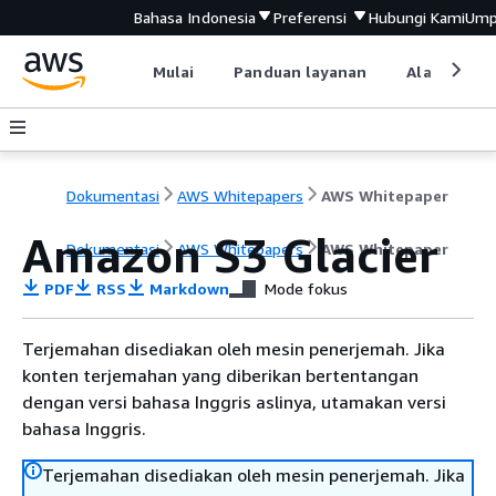
Bahasa Indonesia
Preferensi
Hubungi Kami
Ump
Mulai
Panduan layanan
Alat devel
Dokumentasi
AWS Whitepapers
AWS Whitepaper
Amazon S3 Glacier
Dokumentasi
AWS Whitepapers
AWS Whitepaper
PDF
RSS
Markdown
Mode fokus
Terjemahan disediakan oleh mesin penerjemah. Jika
konten terjemahan yang diberikan bertentangan
dengan versi bahasa Inggris aslinya, utamakan versi
bahasa Inggris.
Terjemahan disediakan oleh mesin penerjemah. Jika