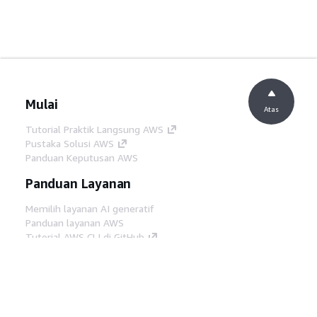
Mulai
Atas
Tutorial Praktik Langsung AWS
Pustaka Solusi AWS
Panduan Keputusan AWS
Panduan Layanan
Memilih layanan AI generatif
Panduan layanan AWS
Tutorial AWS CLI di GitHub
Alat Developer
Pustaka Contoh Kode AWS
AWS CLI
AWS Builder Center