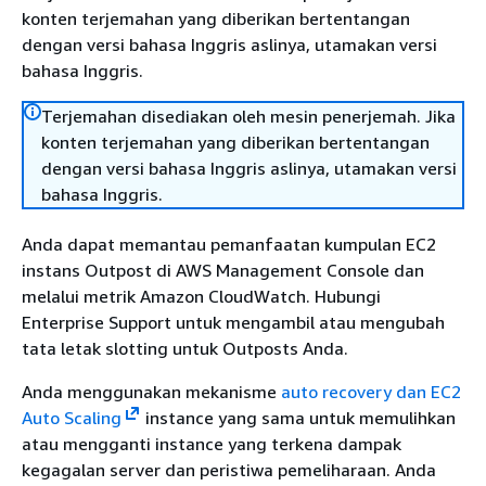
konten terjemahan yang diberikan bertentangan
dengan versi bahasa Inggris aslinya, utamakan versi
bahasa Inggris.
Terjemahan disediakan oleh mesin penerjemah. Jika
konten terjemahan yang diberikan bertentangan
dengan versi bahasa Inggris aslinya, utamakan versi
bahasa Inggris.
Anda dapat memantau pemanfaatan kumpulan EC2
instans Outpost di AWS Management Console dan
melalui metrik Amazon CloudWatch. Hubungi
Enterprise Support untuk mengambil atau mengubah
tata letak slotting untuk Outposts Anda.
Anda menggunakan mekanisme
auto recovery dan
EC2
Auto Scaling
instance yang sama untuk memulihkan
atau mengganti instance yang terkena dampak
kegagalan server dan peristiwa pemeliharaan. Anda