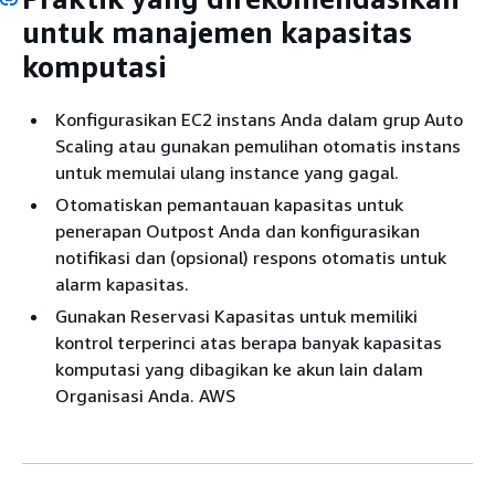
untuk manajemen kapasitas
komputasi
Konfigurasikan EC2 instans Anda dalam grup Auto
Scaling atau gunakan pemulihan otomatis instans
untuk memulai ulang instance yang gagal.
Otomatiskan pemantauan kapasitas untuk
penerapan Outpost Anda dan konfigurasikan
notifikasi dan (opsional) respons otomatis untuk
alarm kapasitas.
Gunakan Reservasi Kapasitas untuk memiliki
kontrol terperinci atas berapa banyak kapasitas
komputasi yang dibagikan ke akun lain dalam
Organisasi Anda. AWS