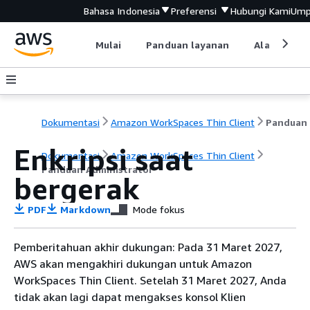
Bahasa Indonesia
Preferensi
Hubungi Kami
Ump
Mulai
Panduan layanan
Alat devel
Dokumentasi
Amazon WorkSpaces Thin Client
Enkripsi saat
Dokumentasi
Amazon WorkSpaces Thin Client
Panduan Administrator
bergerak
PDF
Markdown
Mode fokus
Pemberitahuan akhir dukungan: Pada 31 Maret 2027,
AWS akan mengakhiri dukungan untuk Amazon
WorkSpaces Thin Client. Setelah 31 Maret 2027, Anda
tidak akan lagi dapat mengakses konsol Klien