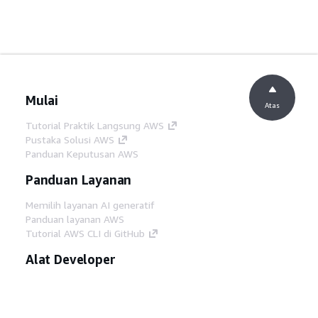
Mulai
Atas
Tutorial Praktik Langsung AWS
Pustaka Solusi AWS
Panduan Keputusan AWS
Panduan Layanan
Memilih layanan AI generatif
Panduan layanan AWS
Tutorial AWS CLI di GitHub
Alat Developer
Pustaka Contoh Kode AWS
AWS CLI
AWS Builder Center