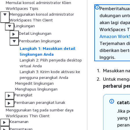
Memulai konsol administrator Klien
Pemberitahuan
WorkSpaces Tipis
Menggunakan konsol administrator
dukungan untu
WorkSpaces Thin Client
akan lagi dap
Lingkungan
WorkSpaces Ti
Detail Lingkungan
Amazon WorkS
Pembuatan lingkungan
Terjemahan di
Langkah 1: Masukkan detail
diberikan ber
lingkungan Anda
Inggris.
Langkah 2: Pilih penyedia desktop
virtual Anda
Masukkan na
Langkah 3: Kirim kode aktivasi ke
pengguna perangkat Anda
Untuk menga
Mengedit lingkungan
perbarui pe
Menghapus lingkungan
Perangkat
catat
Pembaruan perangkat lunak
Menggunakan tag pada sumber daya
Jika 
WorkSpaces Thin Client
yang 
Keamanan
peran
Pemantauan