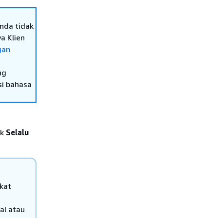
nda tidak
a Klien
gan
ng
si bahasa
uk
Selalu
kat
al atau