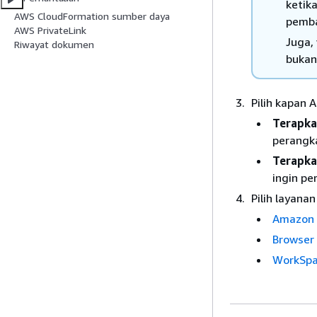
ketik
AWS CloudFormation sumber daya
pemba
AWS PrivateLink
Juga,
Riwayat dokumen
bukan
Pilih kapan 
Terapka
perangka
Terapka
ingin pe
Pilih layanan
Amazon 
Browser
WorkSpa