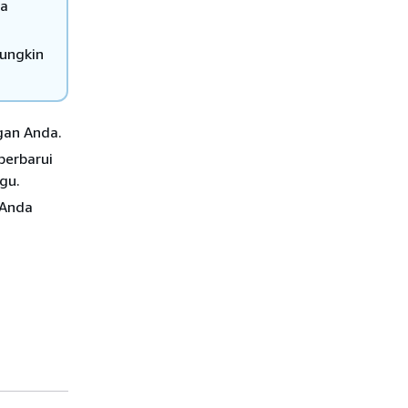
sa
mungkin
gan Anda.
perbarui
gu.
 Anda