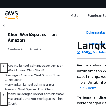
Mulai
Panduan l
Dokumentas
Klien WorkSpaces Tipis
Amazon
Langk
Dokumentas
Panduan Administrator
PDF
Markdo
Pemberitahuan a
Apa itu konsol administrator Amazon
WorkSpaces Thin Client?
untuk Amazon Wor
Dukungan Amazon WorkSpaces Thin
dapat mengakses
Client akhir
Tipis. Untuk inf
Menyiapkan konsol administrator
Thin Client
.
Amazon WorkSpaces Thin Client
Memulai dengan konsol administrator
Terjemahan dise
VDI untuk Amazon WorkSpaces Thin
bertentangan den
Client