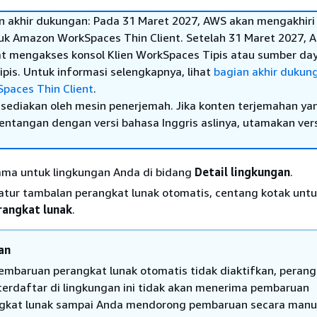
 akhir dukungan: Pada 31 Maret 2027, AWS akan mengakhiri
k Amazon WorkSpaces Thin Client. Setelah 31 Maret 2027, A
at mengakses konsol Klien WorkSpaces Tipis atau sumber day
pis. Untuk informasi selengkapnya, lihat
bagian akhir dukun
paces Thin Client
.
sediakan oleh mesin penerjemah. Jika konten terjemahan ya
tentangan dengan versi bahasa Inggris aslinya, utamakan ver
ma untuk lingkungan Anda di bidang
Detail lingkungan
.
tur tambalan perangkat lunak otomatis, centang kotak unt
rangkat lunak
.
an
pembaruan perangkat lunak otomatis tidak diaktifkan, perang
terdaftar di lingkungan ini tidak akan menerima pembaruan
gkat lunak sampai Anda mendorong pembaruan secara manu