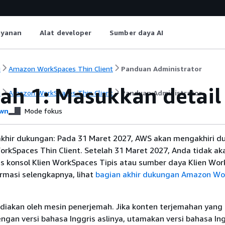
ayanan
Alat developer
Sumber daya AI
i
Amazon WorkSpaces Thin Client
Panduan Administrator
ah 1: Masukkan detail
i
Amazon WorkSpaces Thin Client
Panduan Administrator
wn
Mode fokus
khir dukungan: Pada 31 Maret 2027, AWS akan mengakhiri d
kSpaces Thin Client. Setelah 31 Maret 2027, Anda tidak aka
 konsol Klien WorkSpaces Tipis atau sumber daya Klien Wo
ormasi selengkapnya, lihat
bagian akhir dukungan Amazon Wo
diakan oleh mesin penerjemah. Jika konten terjemahan yang 
gan versi bahasa Inggris aslinya, utamakan versi bahasa Ing