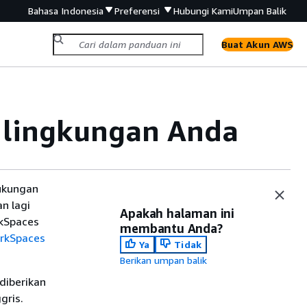
Bahasa Indonesia
Preferensi
Hubungi Kami
Umpan Balik
Buat Akun AWS
 lingkungan Anda
ukungan
n lagi
Apakah halaman ini
rkSpaces
membantu Anda?
rkSpaces
Ya
Tidak
Berikan umpan balik
diberikan
gris.