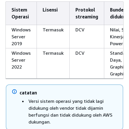
Sistem
Lisensi
Protokol
Bundel 
Operasi
streaming
didukun
Windows
Termasuk
DCV
Nilai, St
Server
Kinerja, 
2019
PowerPr
Windows
Termasuk
DCV
Standar, 
Server
Daya, Po
2022
Graphics
Graphics
catatan
Versi sistem operasi yang tidak lagi
didukung oleh vendor tidak dijamin
berfungsi dan tidak didukung oleh AWS
dukungan.