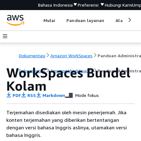
Bahasa Indonesia
Preferensi
Hubungi Kami
Ump
Mulai
Panduan layanan
Alat devel
Dokumentasi
Amazon WorkSpaces
Panduan Administra
WorkSpaces Bundel
Dokumentasi
Amazon WorkSpaces
Panduan Administra
Kolam
PDF
RSS
Markdown
Mode fokus
Terjemahan disediakan oleh mesin penerjemah. Jika
konten terjemahan yang diberikan bertentangan
dengan versi bahasa Inggris aslinya, utamakan versi
bahasa Inggris.