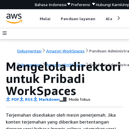
Bahasa Indonesia
Preferensi
Hubungi Kami
Ump
Mulai
Panduan layanan
Alat devel
Dokumentasi
Amazon WorkSpaces
Panduan Administra
Mengelola direktori
Dokumentasi
Amazon WorkSpaces
Panduan Administra
untuk Pribadi
WorkSpaces
PDF
RSS
Markdown
Mode fokus
Terjemahan disediakan oleh mesin penerjemah. Jika
konten terjemahan yang diberikan bertentangan
dengan versi bahasa Inggris aslinya, utamakan versi