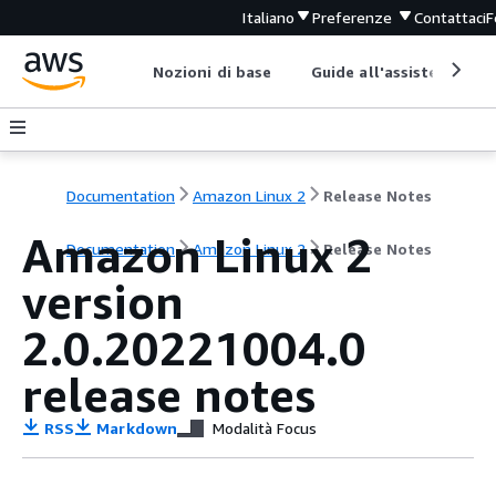
Italiano
Preferenze
Contattaci
F
Nozioni di base
Guide all'assistenza
Documentation
Amazon Linux 2
Release Notes
Amazon Linux 2
Documentation
Amazon Linux 2
Release Notes
version
2.0.20221004.0
release notes
RSS
Markdown
Modalità Focus