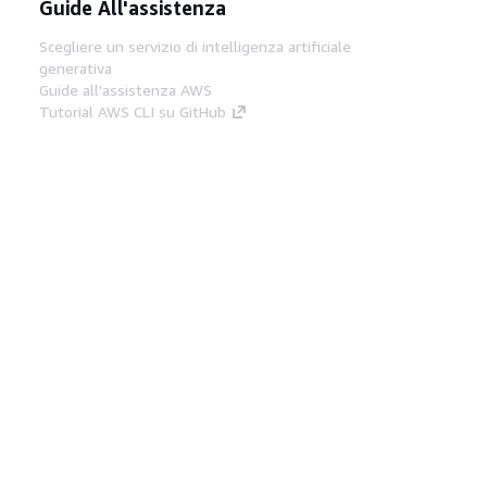
Guide All'assistenza
Scegliere un servizio di intelligenza artificiale
generativa
Guide all'assistenza AWS
Tutorial AWS CLI su GitHub
Strumenti Di Sviluppo
Libreria di esempi di codice AWS
AWS CLI
Centro builder AWS
Blog AWS sugli strumenti per sviluppatori
Link Utili
Scarica il server MCP di AWS Docs
Accedi alla Console AWS
Forum di AWS re:Post
Privacy
Condizioni del sito
Preferenze
cookie
© 2026, Amazon Web Services, Inc. o
società affiliate. Tutti i diritti riservati.