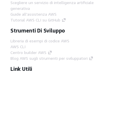
Scegliere un servizio di intelligenza artificiale
generativa
Guide all'assistenza AWS
Tutorial AWS CLI su GitHub
Strumenti Di Sviluppo
Libreria di esempi di codice AWS
AWS CLI
Centro builder AWS
Blog AWS sugli strumenti per sviluppatori
Link Utili
Scarica il server MCP di AWS Docs
Accedi alla Console AWS
Forum di AWS re:Post
Privacy
Condizioni del sito
Preferenze
cookie
© 2026, Amazon Web Services, Inc. o
società affiliate. Tutti i diritti riservati.
Italiano