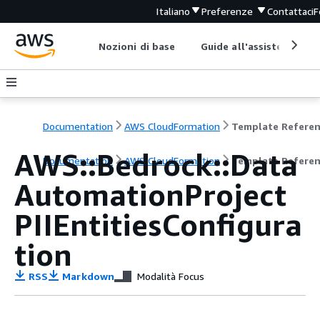
Italiano
Preferenze
Contattaci
F
Nozioni di base
Guide all'assistenza
Documentation
AWS CloudFormation
Template Refere
AWS::Bedrock::Data
Documentation
AWS CloudFormation
Template Refere
AutomationProject
PIIEntitiesConfigura
tion
RSS
Markdown
Modalità Focus