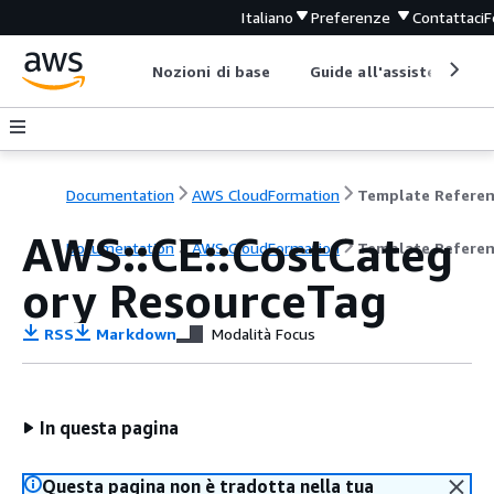
Italiano
Preferenze
Contattaci
F
Nozioni di base
Guide all'assistenza
Documentation
AWS CloudFormation
Template Refere
AWS::CE::CostCateg
Documentation
AWS CloudFormation
Template Refere
ory ResourceTag
RSS
Markdown
Modalità Focus
In questa pagina
Questa pagina non è tradotta nella tua