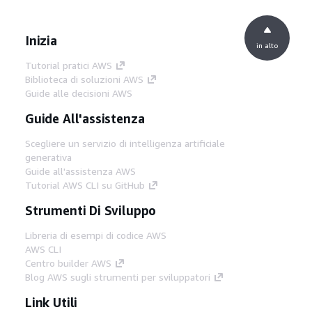
Inizia
in alto
Tutorial pratici AWS
Biblioteca di soluzioni AWS
Guide alle decisioni AWS
Guide All'assistenza
Scegliere un servizio di intelligenza artificiale
generativa
Guide all'assistenza AWS
Tutorial AWS CLI su GitHub
Strumenti Di Sviluppo
Libreria di esempi di codice AWS
AWS CLI
Centro builder AWS
Blog AWS sugli strumenti per sviluppatori
Link Utili