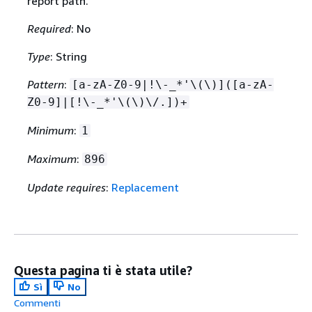
report path.
Required
: No
Type
: String
Pattern
:
[a-zA-Z0-9|!\-_*'\(\)]([a-zA-
Z0-9]|[!\-_*'\(\)\/.])+
Minimum
:
1
Maximum
:
896
Update requires
:
Replacement
Questa pagina ti è stata utile?
Sì
No
Commenti