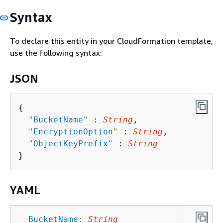
Syntax
To declare this entity in your CloudFormation template,
use the following syntax:
JSON
{
"
BucketName
"
 : 
String
,

"
EncryptionOption
"
 : 
String
,

"
ObjectKeyPrefix
"
 : 
String
YAML
BucketName
:
String