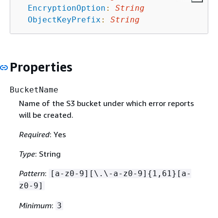
EncryptionOption
:
String
ObjectKeyPrefix
:
String
Properties
BucketName
Name of the S3 bucket under which error reports
will be created.
Required
: Yes
Type
: String
Pattern
:
[a-z0-9][\.\-a-z0-9]
{
1,61}[a-
z0-9]
Minimum
:
3