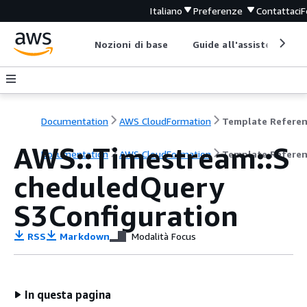
Italiano
Preferenze
Contattaci
F
Nozioni di base
Guide all'assistenza
Documentation
AWS CloudFormation
Template Refere
AWS::Timestream::S
Documentation
AWS CloudFormation
Template Refere
cheduledQuery
S3Configuration
RSS
Markdown
Modalità Focus
In questa pagina