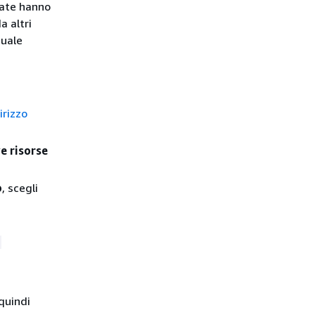
tate hanno
a altri
quale
irizzo
e risorse
o
, scegli
-
 quindi