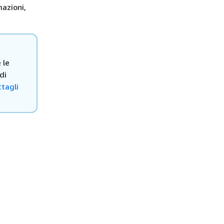
mazioni,
.
 le
di
ttagli