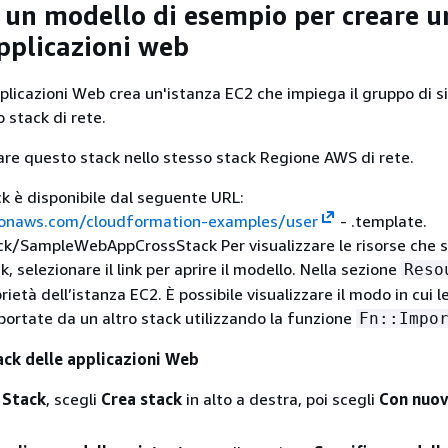
e un modello di esempio per creare u
applicazioni web
pplicazioni Web crea un'istanza EC2 che impiega il gruppo di s
o stack di rete.
are questo stack nello stesso stack Regione AWS di rete.
ck è disponibile dal seguente URL:
zonaws.com/cloudformation-examples/user
- .template.
ck/SampleWebAppCrossStack Per visualizzare le risorse che 
k, selezionare il link per aprire il modello. Nella sezione
Reso
rietà dell’istanza EC2. È possibile visualizzare il modo in cui le
ortate da un altro stack utilizzando la funzione
Fn::Impo
ack delle applicazioni Web
a
Stack
, scegli
Crea stack
in alto a destra, poi scegli
Con nuov