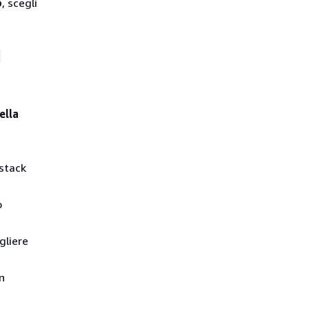
o
, scegli
-
ella
 stack
o
gliere
n