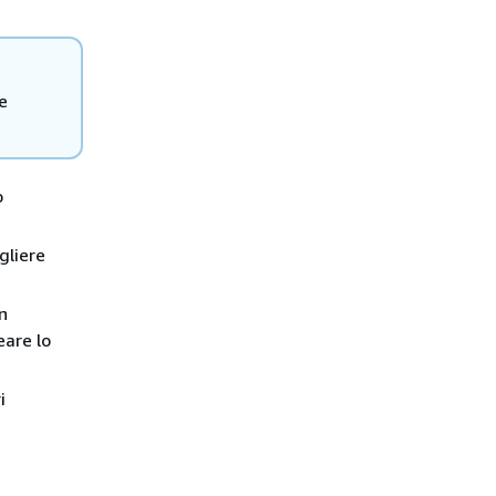
e
o
gliere
n
eare lo
i