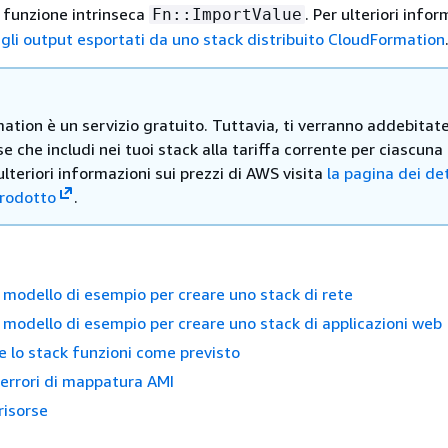
a funzione intrinseca
. Per ulteriori infor
Fn::ImportValue
 gli output esportati da uno stack distribuito CloudFormation
tion è un servizio gratuito. Tuttavia, ti verranno addebitate
e che includi nei tuoi stack alla tariffa corrente per ciascuna 
ulteriori informazioni sui prezzi di AWS visita
la pagina dei de
prodotto
.
n modello di esempio per creare uno stack di rete
n modello di esempio per creare uno stack di applicazioni web
he lo stack funzioni come previsto
i errori di mappatura AMI
 risorse