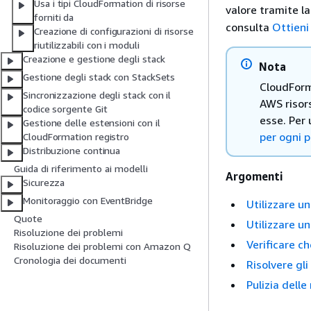
Usa i tipi CloudFormation di risorse
valore tramite l
forniti da
consulta
Ottieni
Creazione di configurazioni di risorse
riutilizzabili con i moduli
Creazione e gestione degli stack
Nota
Gestione degli stack con StackSets
CloudForma
Sincronizzazione degli stack con il
AWS risors
codice sorgente Git
esse. Per 
Gestione delle estensioni con il
per ogni 
CloudFormation registro
Distribuzione continua
Guida di riferimento ai modelli
Argomenti
Sicurezza
Monitoraggio con EventBridge
Utilizzare u
Quote
Utilizzare u
Risoluzione dei problemi
Verificare c
Risoluzione dei problemi con Amazon Q
Cronologia dei documenti
Risolvere gl
Pulizia delle