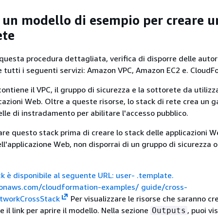
e un modello di esempio per creare u
ete
 questa procedura dettagliata, verifica di disporre delle autor
re tutti i seguenti servizi: Amazon VPC, Amazon EC2 e. Cloud
contiene il VPC, il gruppo di sicurezza e la sottorete da utilizz
cazioni Web. Oltre a queste risorse, lo stack di rete crea un 
elle di instradamento per abilitare l'accesso pubblico.
re questo stack prima di creare lo stack delle applicazioni We
ll'applicazione Web, non disporrai di un gruppo di sicurezza o
ck è disponibile al seguente URL: user- .template.
onaws.com/cloudformation-examples/ guide/cross-
tworkCrossStack
Per visualizzare le risorse che saranno cr
e il link per aprire il modello. Nella sezione
, puoi vi
Outputs