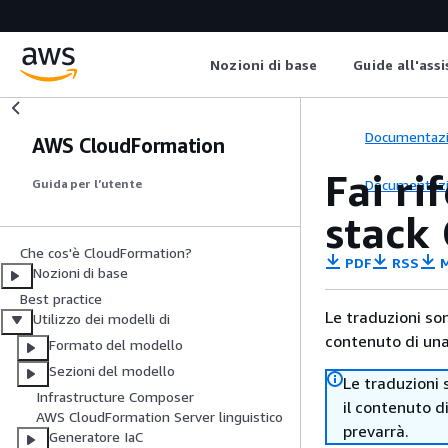
Nozioni di base
Guide all'ass
Documentaz
AWS CloudFormation
Fai ri
Documentaz
Guida per l’utente
stack
Che cos'è CloudFormation?
PDF
RSS
M
Nozioni di base
Best practice
Le traduzioni so
Utilizzo dei modelli di
contenuto di una 
Formato del modello
Sezioni del modello
Le traduzioni 
Infrastructure Composer
il contenuto d
AWS CloudFormation Server linguistico
prevarrà.
Generatore IaC