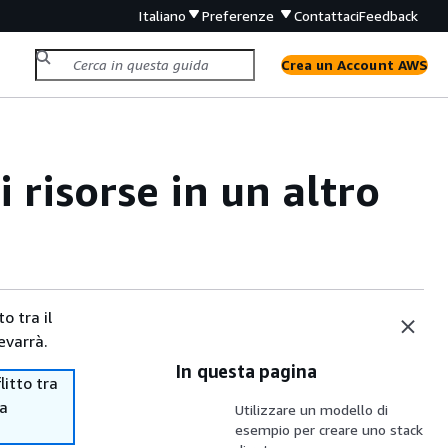
Italiano
Preferenze
Contattaci
Feedback
Crea un Account AWS
 risorse in un altro
o tra il
evarrà.
In questa pagina
itto tra
ma
Utilizzare un modello di
esempio per creare uno stack