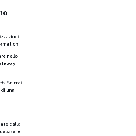
no
izzazioni
Formation
are nello
gateway
b. Se crei
 di una
eate dallo
sualizzare