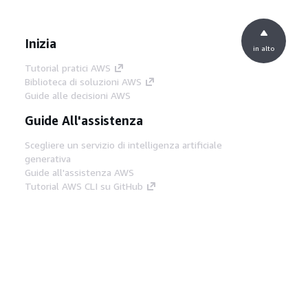
Inizia
in alto
Tutorial pratici AWS
Biblioteca di soluzioni AWS
Guide alle decisioni AWS
Guide All'assistenza
Scegliere un servizio di intelligenza artificiale
generativa
Guide all'assistenza AWS
Tutorial AWS CLI su GitHub
Strumenti Di Sviluppo
Libreria di esempi di codice AWS
AWS CLI
Centro builder AWS
Blog AWS sugli strumenti per sviluppatori
Link Utili