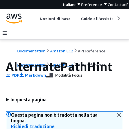
Italiano
Preferenze
Contattaci
F
Nozioni di base
Guide all'assistenza
Documentation
Amazon EC2
API Reference
AlternatePathHint
Documentation
Amazon EC2
API Reference
PDF
Markdown
Modalità Focus
In questa pagina
Questa pagina non è tradotta nella tua
lingua.
Richiedi traduzione