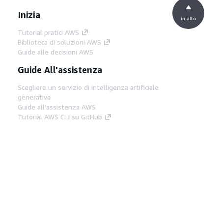
Inizia
in alto
Tutorial pratici AWS
Biblioteca di soluzioni AWS
Guide alle decisioni AWS
Guide All'assistenza
Scegliere un servizio di intelligenza artificiale
generativa
Guide all'assistenza AWS
Tutorial AWS CLI su GitHub
Strumenti Di Sviluppo
Libreria di esempi di codice AWS
AWS CLI
Centro builder AWS
Blog AWS sugli strumenti per sviluppatori
Link Utili
Scarica il server MCP di AWS Docs