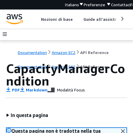
Italiano
Preferenze
Contattaci
F
Nozioni di base
Guide all'assistenza
Documentation
Amazon EC2
API Reference
CapacityManagerCo
Documentation
Amazon EC2
API Reference
ndition
PDF
Markdown
Modalità Focus
In questa pagina
Questa pagina non è tradotta nella tua