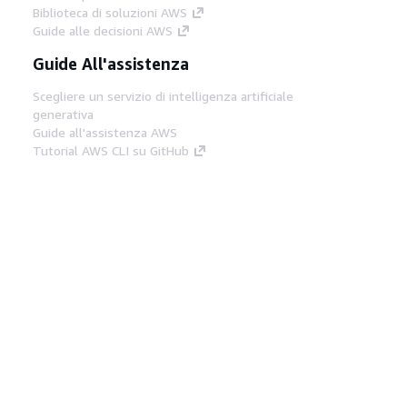
Biblioteca di soluzioni AWS
Guide alle decisioni AWS
Guide All'assistenza
Scegliere un servizio di intelligenza artificiale
generativa
Guide all'assistenza AWS
Tutorial AWS CLI su GitHub
Strumenti Di Sviluppo
Libreria di esempi di codice AWS
AWS CLI
Centro builder AWS
Blog AWS sugli strumenti per sviluppatori
Link Utili
Scarica il server MCP di AWS Docs
Accedi alla Console AWS
Forum di AWS re:Post