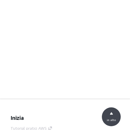
Inizia
in alto
Tutorial pratici AWS