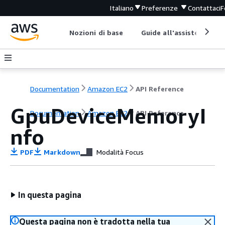
Italiano
Preferenze
Contattaci
F
Nozioni di base
Guide all'assistenza
Documentation
Amazon EC2
API Reference
GpuDeviceMemoryI
Documentation
Amazon EC2
API Reference
nfo
PDF
Markdown
Modalità Focus
In questa pagina
Questa pagina non è tradotta nella tua