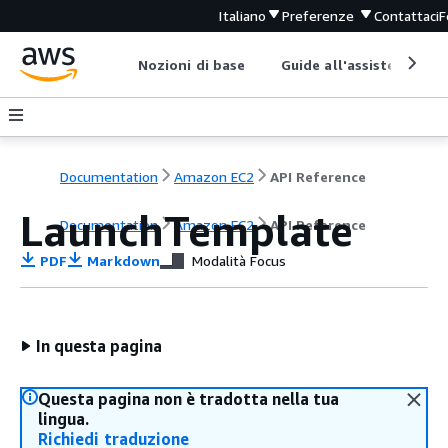
Italiano
Preferenze
Contattaci
F
Nozioni di base
Guide all'assistenza
Documentation
Amazon EC2
API Reference
LaunchTemplate
Documentation
Amazon EC2
API Reference
PDF
Markdown
Modalità Focus
In questa pagina
Questa pagina non è tradotta nella tua
lingua.
Richiedi traduzione