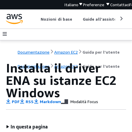
Italiano
Preferenze
Contattaci
F
Nozioni di base
Guide all'assistenza
Documentazione
Amazon EC2
Guida per l’utente
Installa il driver
Documentazione
Amazon EC2
Guida per l’utente
ENA su istanze EC2
Windows
PDF
RSS
Markdown
Modalità Focus
In questa pagina