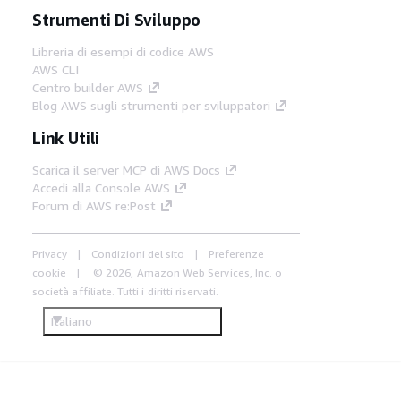
Strumenti Di Sviluppo
Libreria di esempi di codice AWS
AWS CLI
Centro builder AWS
Blog AWS sugli strumenti per sviluppatori
Link Utili
Scarica il server MCP di AWS Docs
Accedi alla Console AWS
Forum di AWS re:Post
Privacy
Condizioni del sito
Preferenze
cookie
© 2026, Amazon Web Services, Inc. o
società affiliate. Tutti i diritti riservati.
Italiano