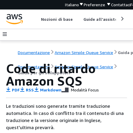
Italiano
Preferenze
Contattaci
F
Nozioni di base
Guide all'assistenza
Documentazione
Amazon Simple Queue Service
Code di ritardo
Documentazione
Amazon Simple Queue Service
Guida per gli sviluppatori
Amazon SQS
PDF
RSS
Markdown
Modalità Focus
Le traduzioni sono generate tramite traduzione
automatica. In caso di conflitto tra il contenuto di una
traduzione e la versione originale in Inglese,
quest'ultima prevarrà.