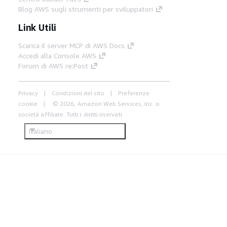
Blog AWS sugli strumenti per sviluppatori
Link Utili
Scarica il server MCP di AWS Docs
Accedi alla Console AWS
Forum di AWS re:Post
Privacy
Condizioni del sito
Preferenze
cookie
© 2026, Amazon Web Services, Inc. o
società affiliate. Tutti i diritti riservati.
Italiano