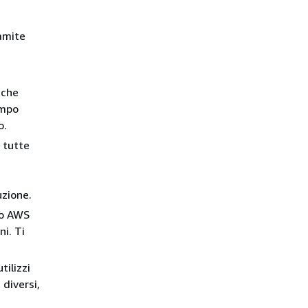
ramite
 che
ampo
o.
o tutte
uzione.
so AWS
ni. Ti
tilizzi
 diversi,