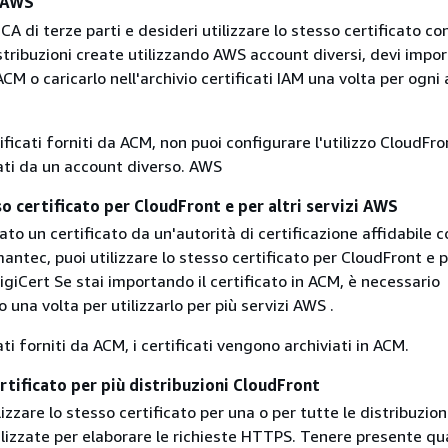
i AWS
 CA di terze parti e desideri utilizzare lo stesso certificato co
tribuzioni create utilizzando AWS account diversi, devi import
ACM o caricarlo nell'archivio certificati IAM una volta per ogni
tificati forniti da ACM, non puoi configurare l'utilizzo CloudFro
eati da un account diverso. AWS
so certificato per CloudFront e per altri servizi AWS
ato un certificato da un'autorità di certificazione affidabile 
tec, puoi utilizzare lo stesso certificato per CloudFront e pe
igiCert Se stai importando il certificato in ACM, è necessario
o una volta per utilizzarlo per più servizi AWS .
ati forniti da ACM, i certificati vengono archiviati in ACM.
rtificato per più distribuzioni CloudFront
lizzare lo stesso certificato per una o per tutte le distribuzion
ilizzate per elaborare le richieste HTTPS. Tenere presente q