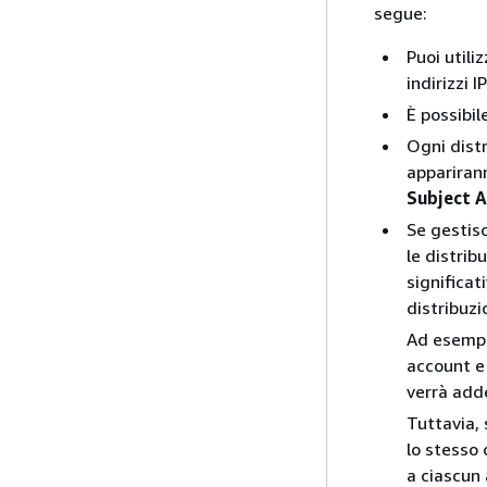
segue:
Puoi utili
indirizzi 
È possibil
Ogni distr
appariran
Subject A
Se gestisc
le distrib
significat
distribuzi
Ad esempi
account e 
verrà adde
Tuttavia, 
lo stesso 
a ciascun 