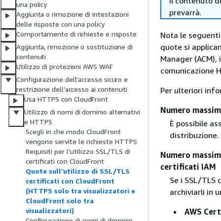
il contenuto d
una policy
prevarrà.
Aggiunta o rimozione di intestazioni
delle risposte con una policy
Comportamento di richieste e risposte
Nota le seguenti
quote si applican
Aggiunta, rimozione o sostituzione di
contenuti
Manager (ACM), im
Utilizzo di protezioni AWS WAF
comunicazione HT
Configurazione dell’accesso sicuro e
restrizione dell’accesso ai contenuti
Per ulteriori inf
Usa HTTPS con CloudFront
Numero massimo 
Utilizzo di nomi di dominio alternativi
e HTTPS
È possibile a
Scegli in che modo CloudFront
distribuzione.
vengono servite le richieste HTTPS
Requisiti per l'utilizzo SSL/TLS di
Numero massimo 
certificati con CloudFront
certificati IAM
Quote sull'utilizzo di SSL/TLS
Se i SSL/TLS c
certificati con CloudFront
(HTTPS solo tra visualizzatori e
archiviarli in 
CloudFront solo tra
visualizzatori)
AWS Cert
Configurazione di nomi di dominio