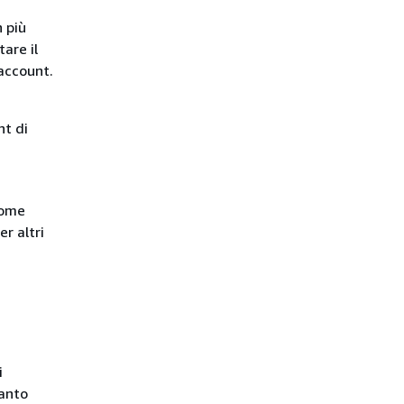
n più
are il
 account.
nt di
come
r altri
i
uanto