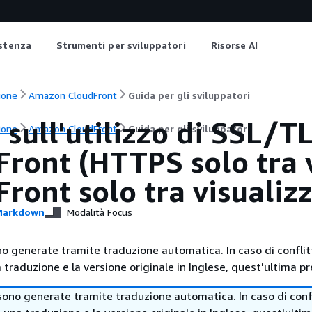
istenza
Strumenti per sviluppatori
Risorse AI
ione
Amazon CloudFront
Guida per gli sviluppatori
sull'utilizzo di SSL/TL
ione
Amazon CloudFront
Guida per gli sviluppatori
ront (HTTPS solo tra v
ront solo tra visualizz
arkdown
Modalità Focus
no generate tramite traduzione automatica. In caso di conflitt
traduzione e la versione originale in Inglese, quest'ultima pr
sono generate tramite traduzione automatica. In caso di confl