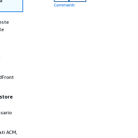
ma
Commenti
este
te
.
dFront
 store
ssario
ati ACM,