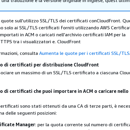
i una traduzione e la versione originale in Inglese, quest'ulti
 quote sull'utilizzo SSL/TLS dei certificati conCloudFront. Qu
o solo ai SSL/TLS certificati forniti utilizzando AWS Certifica
portati in ACM o caricati nell'archivio certificati IAM per la
TPS tra i visualizzatori e. CloudFront
ormazioni, consulta
Aumenta le quote per i certificati SSL/TLS
di certificati per distribuzione CloudFront
ssociare un massimo di un SSL/TLS certificato a ciascuna Clou
di certificati che puoi importare in ACM o caricare nello
ertificati sono stati ottenuti da una CA di terze parti, è nece
una delle seguenti posizioni:
ificate Manager
: per la quota corrente sul numero di certific