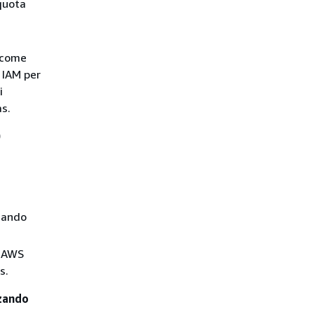
 quota
 come
i IAM per
i
s.
)
quando
o AWS
s.
zzando