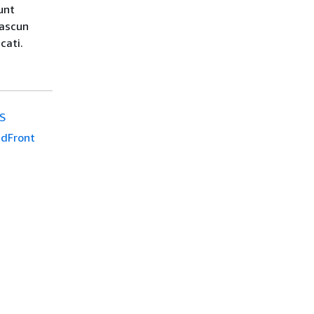
unt
ciascun
cati.
PS
oudFront