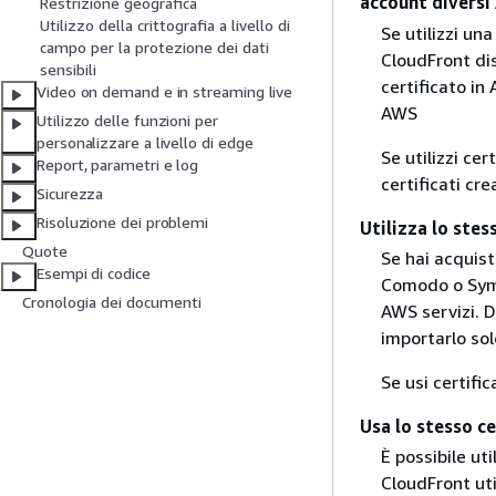
account divers
Restrizione geografica
Utilizzo della crittografia a livello di
Se utilizzi una
campo per la protezione dei dati
CloudFront dis
sensibili
certificato in 
Video on demand e in streaming live
AWS
Utilizzo delle funzioni per
personalizzare a livello di edge
Se utilizzi cer
Report, parametri e log
certificati cr
Sicurezza
Risoluzione dei problemi
Utilizza lo stes
Quote
Se hai acquist
Esempi di codice
Comodo o Syman
Cronologia dei documenti
AWS servizi. D
importarlo sol
Se usi certific
Usa lo stesso ce
È possibile uti
CloudFront ut