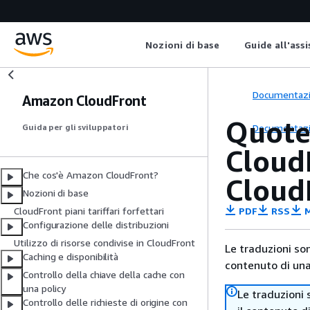
Nozioni di base
Guide all'ass
Documentaz
Amazon CloudFront
Quote 
Documentaz
Guida per gli sviluppatori
CloudF
Che cos'è Amazon CloudFront?
CloudF
Nozioni di base
PDF
RSS
M
CloudFront piani tariffari forfettari
Configurazione delle distribuzioni
Utilizzo di risorse condivise in CloudFront
Le traduzioni so
Caching e disponibilità
contenuto di una 
Controllo della chiave della cache con
una policy
Le traduzioni 
Controllo delle richieste di origine con