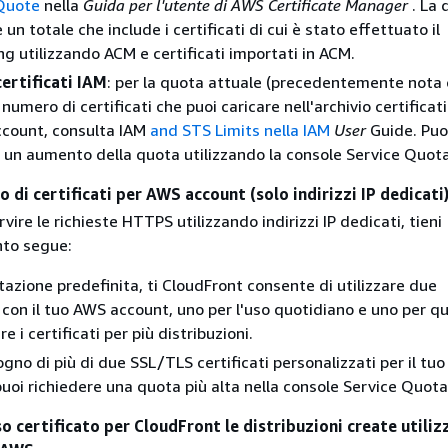
Quote
nella
Guida per l'utente di AWS Certificate Manager
. La
 un totale che include i certificati di cui è stato effettuato il
ng utilizzando ACM e certificati importati in ACM.
certificati IAM
: per la quota attuale (precedentemente nota
l numero di certificati che puoi caricare nell'archivio certificat
count, consulta IAM
and STS Limits nella IAM
User
Guide. Puo
e un aumento della quota utilizzando la console Service Quota
di certificati per AWS account (solo indirizzi IP dedicati
vire le richieste HTTPS utilizzando indirizzi IP dedicati, tieni
to segue:
azione predefinita, ti CloudFront consente di utilizzare due
i con il tuo AWS account, uno per l'uso quotidiano e uno per 
e i certificati per più distribuzioni.
ogno di più di due SSL/TLS certificati personalizzati per il tu
uoi richiedere una quota più alta nella console Service Quota
so certificato per CloudFront le distribuzioni create utili