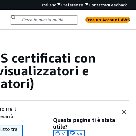
Italiano
Preferenze
Contattaci
Feedback
Crea un Account AWS
S certificati con
isualizzatori e
atori)
o tra il
evarrà.
Questa pagina ti è stata
utile?
itto tra
Sì
No