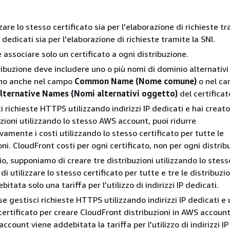
zzare lo stesso certificato sia per l'elaborazione di richieste t
IP dedicati sia per l'elaborazione di richieste tramite la SNI.
e associare solo un certificato a ogni distribuzione.
ibuzione deve includere uno o più nomi di dominio alternativi
no anche nel campo
Common Name (Nome comune)
o nel c
lternative Names (Nomi alternativi oggetto)
del certificat
i richieste HTTPS utilizzando indirizzi IP dedicati e hai creat
uzioni utilizzando lo stesso AWS account, puoi ridurre
ivamente i costi utilizzando lo stesso certificato per tutte le
oni. CloudFront costi per ogni certificato, non per ogni distrib
o, supponiamo di creare tre distribuzioni utilizzando lo stes
di utilizzare lo stesso certificato per tutte e tre le distribuzio
bitata solo una tariffa per l'utilizzo di indirizzi IP dedicati.
se gestisci richieste HTTPS utilizzando indirizzi IP dedicati e u
certificato per creare CloudFront distribuzioni in AWS account
account viene addebitata la tariffa per l'utilizzo di indirizzi IP