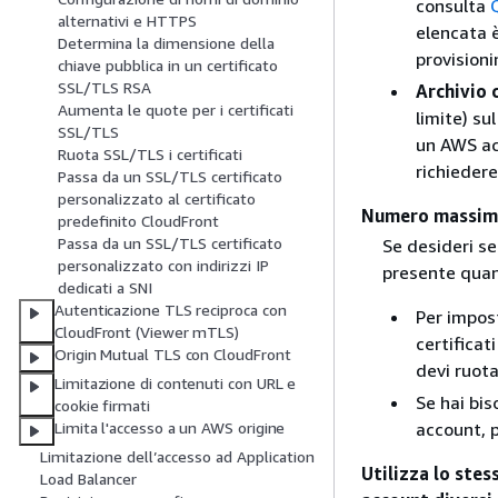
consulta
alternativi e HTTPS
elencata è
Determina la dimensione della
provisioni
chiave pubblica in un certificato
SSL/TLS RSA
Archivio 
Aumenta le quote per i certificati
limite) su
SSL/TLS
un AWS ac
Ruota SSL/TLS i certificati
richieder
Passa da un SSL/TLS certificato
personalizzato al certificato
Numero massimo 
predefinito CloudFront
Passa da un SSL/TLS certificato
Se desideri ser
personalizzato con indirizzi IP
presente quan
dedicati a SNI
Autenticazione TLS reciproca con
Per impost
CloudFront (Viewer mTLS)
certificat
Origin Mutual TLS con CloudFront
devi ruotar
Limitazione di contenuti con URL e
Se hai bis
cookie firmati
Limita l'accesso a un AWS origine
account, p
Limitazione dell’accesso ad Application
Utilizza lo stes
Load Balancer