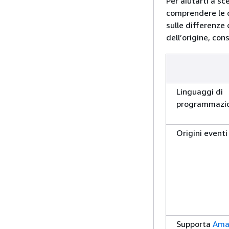
Per aiutarti a sc
comprendere le 
sulle differenze 
dell’origine, con
Linguaggi di
programmazi
Origini eventi
Supporta
Ama