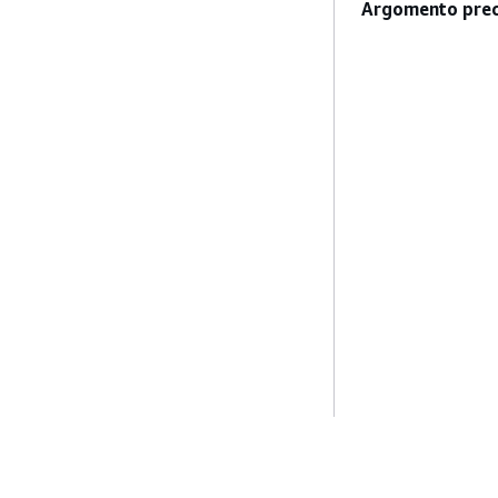
Argomento prec
Inizia
Guide All'ass