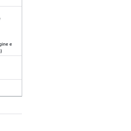
e
igine e
)