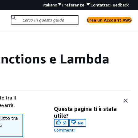
Italiano
Preferenze
Contattaci
Feedback
Crea un Account AWS
unctions e Lambda
o tra il
evarrà.
Questa pagina ti è stata
utile?
itto tra
Sì
No
ma
Commenti