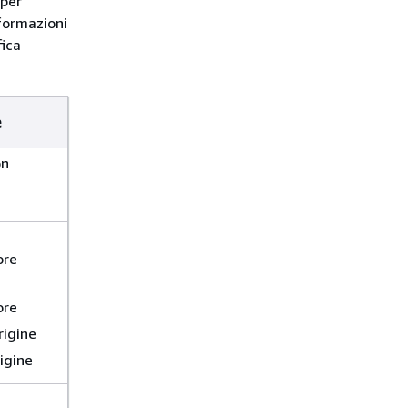
 per
formazioni
fica
e
on
ore
ore
rigine
igine