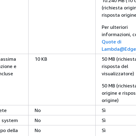
10.240 MB (10 
(richiesta origi
risposta origine
Per ulteriori
informazioni, c
Quote di
Lambda@Edge
massima
10 KB
50 MB (richiest
nzione e
risposta del
incluse
visualizzatore)
50 MB (richiest
origine e rispo
origine)
ete
No
Sì
le system
No
Sì
rpo della
No
Sì