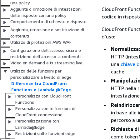
una policy
CloudFront Func
Aggiunta o rimozione di intestazioni
delle risposte con una policy
codice in rispost
Comportamento di richieste e risposte
CloudFront Funct
Aggiunta, rimozione o sostituzione di
contenuti
d'uso:
Utilizzo di protezioni AWS WAF
Normalizzaz
Configurazione dell’accesso sicuro e
HTTP (intesta
restrizione dell’accesso ai contenuti
Video on demand e in streaming live
una
chiave d
Utilizzo delle funzioni per
cache.
personalizzare a livello di edge
Manipolazio
Differenze tra CloudFront
HTTP nella r
Functions e Lambda @Edge
intestazion
Personalizza con CloudFront
Functions
Reindirizzam
Personalizza con le funzioni di
in base alle 
CloudFront connessione
percorso a un
Personalizzazione con
Lambda@Edge
Richiesta d
Restrizioni sulle funzioni edge
come token W