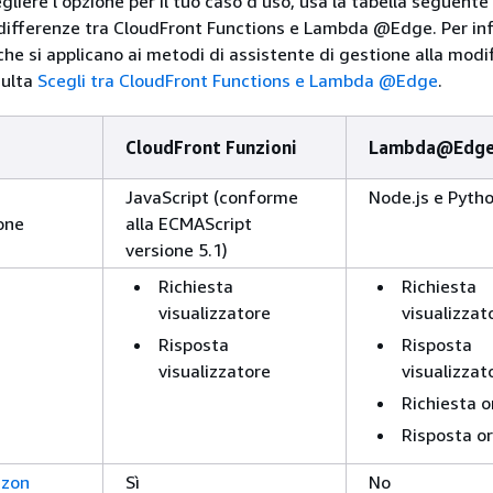
egliere l'opzione per il tuo caso d'uso, usa la tabella seguente
differenze tra CloudFront Functions e Lambda @Edge. Per in
che si applicano ai metodi di assistente di gestione alla modi
sulta
Scegli tra CloudFront Functions e Lambda @Edge
.
CloudFront Funzioni
Lambda@Edg
JavaScript (conforme
Node.js e Pyth
one
alla ECMAScript
versione 5.1)
Richiesta
Richiesta
visualizzatore
visualizzat
Risposta
Risposta
visualizzatore
visualizzat
Richiesta o
Risposta or
zon
Sì
No