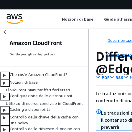
Nozioni di base
Guide all'ass
Documentaz
Amazon CloudFront
Diffe
Documentaz
Guida per gli sviluppatori
@Edg
Che cos'è Amazon CloudFront?
PDF
RSS
M
Nozioni di base
CloudFront piani tariffari forfettari
Le traduzioni so
Configurazione delle distribuzioni
contenuto di una 
Utilizzo di risorse condivise in CloudFront
Caching e disponibilità
Le traduzioni 
Controllo della chiave della cache con
il contenuto d
una policy
prevarrà.
Controllo delle richieste di origine con