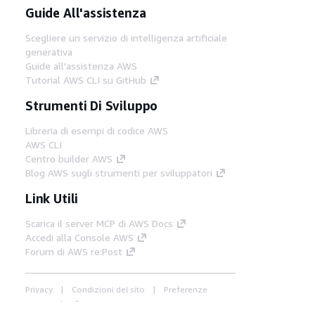
Guide All'assistenza
Scegliere un servizio di intelligenza artificiale
generativa
Guide all'assistenza AWS
Tutorial AWS CLI su GitHub
Strumenti Di Sviluppo
Libreria di esempi di codice AWS
AWS CLI
Centro builder AWS
Blog AWS sugli strumenti per sviluppatori
Link Utili
Scarica il server MCP di AWS Docs
Accedi alla Console AWS
Forum di AWS re:Post
Privacy
Condizioni del sito
Preferenze
cookie
© 2026, Amazon Web Services, Inc. o