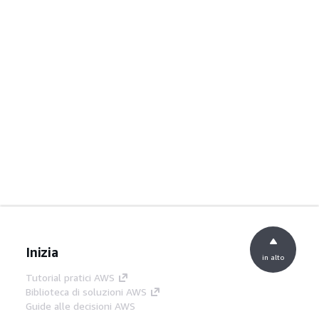
Inizia
in alto
Tutorial pratici AWS
Biblioteca di soluzioni AWS
Guide alle decisioni AWS