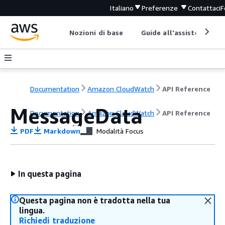
Italiano
Preferenze
Contattaci
F
Nozioni di base
Guide all'assistenza
Documentation
Amazon CloudWatch
API Reference
MessageData
Documentation
Amazon CloudWatch
API Reference
PDF
Markdown
Modalità Focus
In questa pagina
Questa pagina non è tradotta nella tua
lingua.
Richiedi traduzione