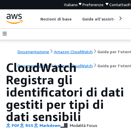
Italiano
Preferenze
Contattaci
F
Nozioni di base
Guide all'assistenza
Documentazione
Amazon CloudWatch
Guida per l’uten
CloudWatch
Documentazione
Amazon CloudWatch
Guida per l’uten
Registra gli
identificatori di dati
gestiti per tipi di
dati sensibili
PDF
RSS
Markdown
Modalità Focus