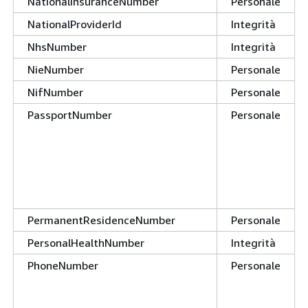
NationalInsuranceNumber
Personale
NationalProviderId
Integrità
NhsNumber
Integrità
NieNumber
Personale
NifNumber
Personale
PassportNumber
Personale
PermanentResidenceNumber
Personale
PersonalHealthNumber
Integrità
PhoneNumber
Personale