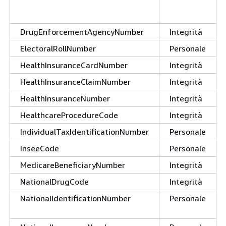
DrugEnforcementAgencyNumber
Integrità
ElectoralRollNumber
Personale
HealthInsuranceCardNumber
Integrità
HealthInsuranceClaimNumber
Integrità
HealthInsuranceNumber
Integrità
HealthcareProcedureCode
Integrità
IndividualTaxIdentificationNumber
Personale
InseeCode
Personale
MedicareBeneficiaryNumber
Integrità
NationalDrugCode
Integrità
NationalIdentificationNumber
Personale